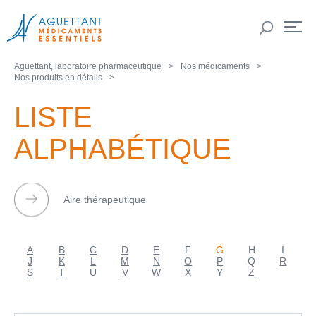
Aguettant, laboratoire pharmaceutique
Nos médicaments
Nos produits en détails
LISTE
ALPHABÉTIQUE
Aire thérapeutique
A
B
C
D
E
F
G
H
I
J
K
L
M
N
O
P
Q
R
S
T
U
V
W
X
Y
Z