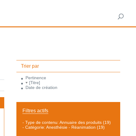
Trier par
Pertinence
[Titre]
Date de création
Filtres actifs
-
Type de contenu: Annuaire des produits
(19)
-
Catégorie: Anesthésie - Réanimation
(19)