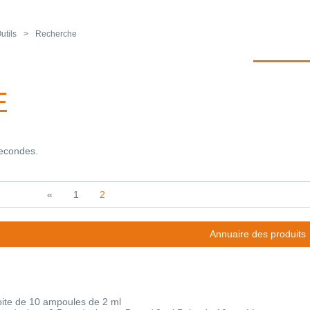
utils
Recherche
E
secondes.
«
1
2
Annuaire des produits
oite de 10 ampoules de 2 ml