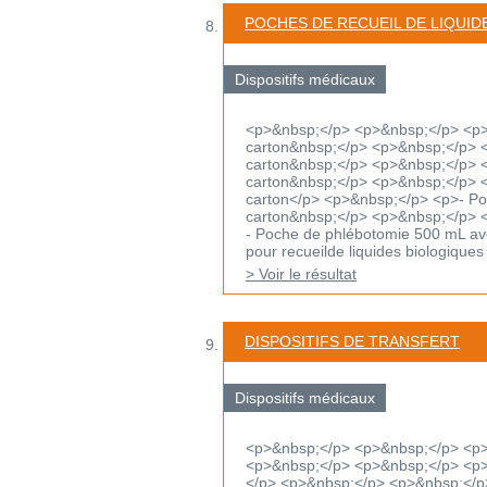
POCHES DE RECUEIL DE LIQUID
Dispositifs médicaux
<p>&nbsp;</p> <p>&nbsp;</p> <p>-
carton&nbsp;</p> <p>&nbsp;</p> <
carton&nbsp;</p> <p>&nbsp;</p> <p
carton&nbsp;</p> <p>&nbsp;</p> <p
carton</p> <p>&nbsp;</p> <p>- Poch
carton&nbsp;</p> <p>&nbsp;</p> 
- Poche de phlébotomie 500 mL ave
pour recueilde liquides biologiques 
> Voir le résultat
DISPOSITIFS DE TRANSFERT
Dispositifs médicaux
<p>&nbsp;</p> <p>&nbsp;</p> <p
<p>&nbsp;</p> <p>&nbsp;</p> <p>D
</p> <p>&nbsp;</p> <p>&nbsp;</p