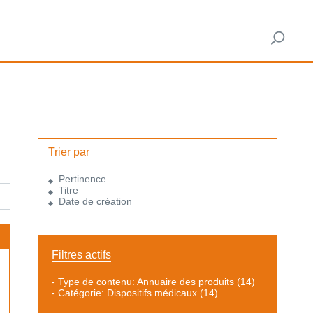
Trier par
Pertinence
Titre
Date de création
Filtres actifs
-
Type de contenu: Annuaire des produits
(14)
-
Catégorie: Dispositifs médicaux
(14)