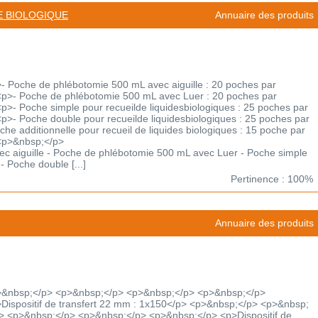
E BIOLOGIQUE
Annuaire des produits
 Poche de phlébotomie 500 mL avec aiguille : 20 poches par
p>- Poche de phlébotomie 500 mL avec Luer : 20 poches par
>- Poche simple pour recueilde liquidesbiologiques : 25 poches par
>- Poche double pour recueilde liquidesbiologiques : 25 poches par
e additionnelle pour recueil de liquides biologiques : 15 poche par
<p>&nbsp;</p>
c aiguille - Poche de phlébotomie 500 mL avec Luer - Poche simple
- Poche double [...]
Pertinence : 100%
Annuaire des produits
>&nbsp;</p> <p>&nbsp;</p> <p>&nbsp;</p> <p>&nbsp;</p>
ispositif de transfert 22 mm : 1x150</p> <p>&nbsp;</p> <p>&nbsp;
> <p>&nbsp;</p> <p>&nbsp;</p> <p>&nbsp;</p> <p>Dispositif de