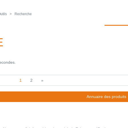
utils
Recherche
E
secondes.
1
2
»
Annuaire des produits