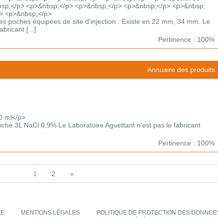
nbsp;</p> <p>&nbsp;</p> <p>&nbsp;</p> <p>&nbsp;</p> <p>&nbsp;
> <p>&nbsp;</p>
c les poches équipées de site d'injection : Existe en 22 mm, 34 mm. Le
bricant [...]
Pertinence : 100%
Annuaire des produits
0 ml</p>
poche 3L NaCl 0,9% Le Laboratoire Aguettant n'est pas le fabricant
Pertinence : 100%
1
2
»
TE
MENTIONS LÉGALES
POLITIQUE DE PROTECTION DES DONNEES