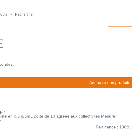
utils
Recherche
E
econdes.
Annuaire des produits
/p>
iste en 0.5 g/5mL Boîte de 10 agréée aux collectivités Mesure
e
Pertinence : 100%