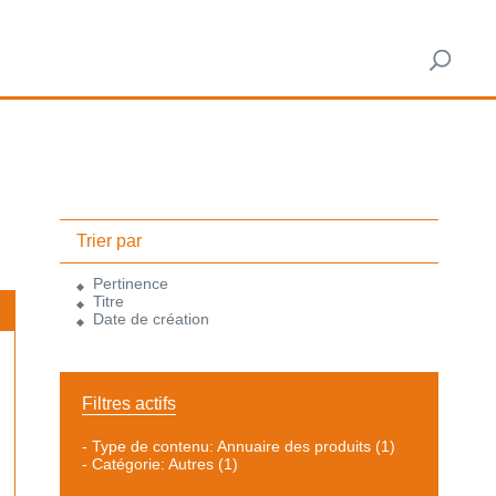
Trier par
Pertinence
Titre
Date de création
Filtres actifs
-
Type de contenu: Annuaire des produits
(1)
-
Catégorie: Autres
(1)