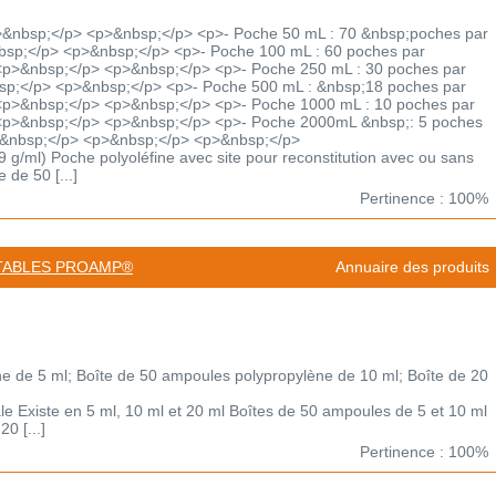
&nbsp;</p> <p>&nbsp;</p> <p>- Poche 50 mL : 70 &nbsp;poches par
bsp;</p> <p>&nbsp;</p> <p>- Poche 100 mL : 60 poches par
<p>&nbsp;</p> <p>&nbsp;</p> <p>- Poche 250 mL : 30 poches par
sp;</p> <p>&nbsp;</p> <p>- Poche 500 mL : &nbsp;18 poches par
<p>&nbsp;</p> <p>&nbsp;</p> <p>- Poche 1000 mL : 10 poches par
<p>&nbsp;</p> <p>&nbsp;</p> <p>- Poche 2000mL &nbsp;: 5 poches
>&nbsp;</p> <p>&nbsp;</p> <p>&nbsp;</p>
9 g/ml) Poche polyoléfine avec site pour reconstitution avec ou sans
 de 50 [...]
Pertinence : 100%
TABLES PROAMP®
Annuaire des produits
e de 5 ml; Boîte de 50 ampoules polypropylène de 10 ml; Boîte de 20
le Existe en 5 ml, 10 ml et 20 ml Boîtes de 50 ampoules de 5 et 10 ml
0 [...]
Pertinence : 100%