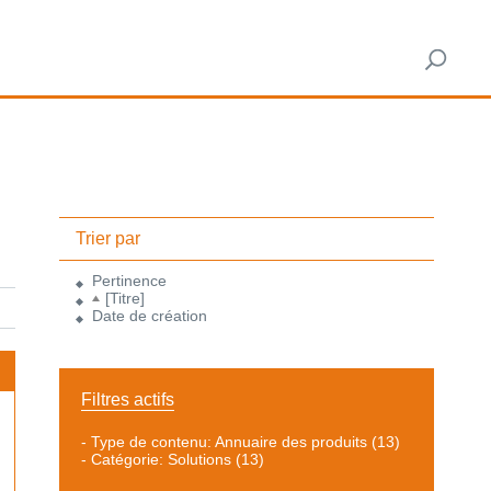
Trier par
Pertinence
[Titre]
Date de création
Filtres actifs
-
Type de contenu: Annuaire des produits
(13)
-
Catégorie: Solutions
(13)