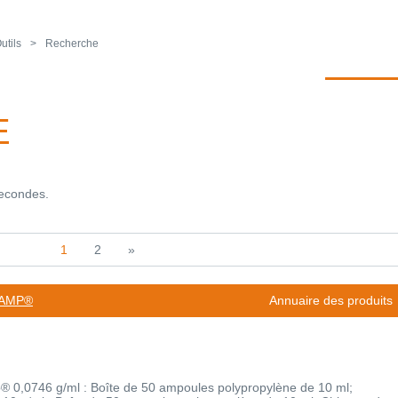
utils
Recherche
E
secondes.
1
2
»
OAMP®
Annuaire des produits
 0,0746 g/ml : Boîte de 50 ampoules polypropylène de 10 ml;