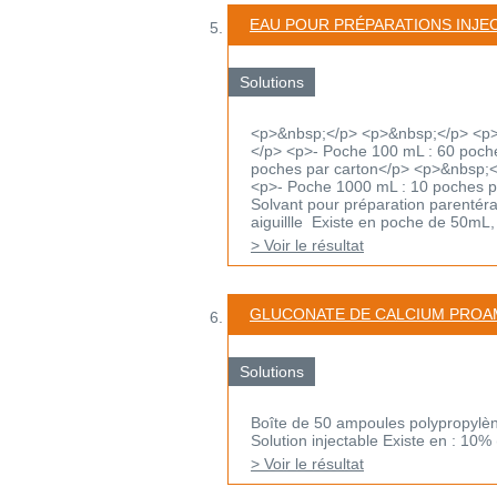
EAU POUR PRÉPARATIONS INJE
Solutions
<p>&nbsp;</p> <p>&nbsp;</p> <p>
</p> <p>- Poche 100 mL : 60 poch
poches par carton</p> <p>&nbsp;<
<p>- Poche 1000 mL : 10 poches 
Solvant pour préparation parentéra
aiguillle Existe en poche de 50mL,
> Voir le résultat
GLUCONATE DE CALCIUM PRO
Solutions
Boîte de 50 ampoules polypropylè
Solution injectable Existe en : 10%
> Voir le résultat