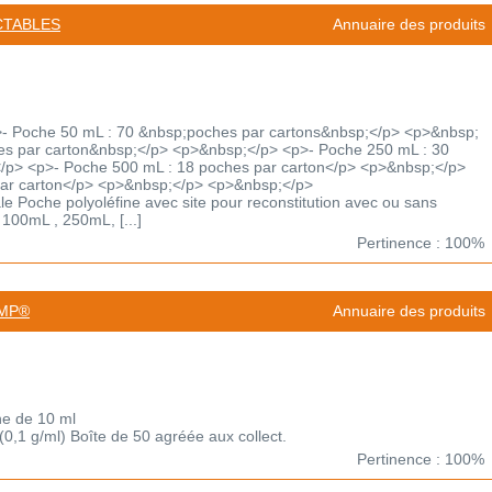
CTABLES
Annuaire des produits
- Poche 50 mL : 70 &nbsp;poches par cartons&nbsp;</p> <p>&nbsp;
es par carton&nbsp;</p> <p>&nbsp;</p> <p>- Poche 250 mL : 30
/p> <p>- Poche 500 mL : 18 poches par carton</p> <p>&nbsp;</p>
par carton</p> <p>&nbsp;</p> <p>&nbsp;</p>
le Poche polyoléfine avec site pour reconstitution avec ou sans
 100mL , 250mL, [...]
Pertinence : 100%
AMP®
Annuaire des produits
ne de 10 ml
 (0,1 g/ml) Boîte de 50 agréée aux collect.
Pertinence : 100%