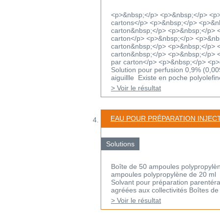
<p>&nbsp;</p> <p>&nbsp;</p> <p>
cartons</p> <p>&nbsp;</p> <p>&n
carton&nbsp;</p> <p>&nbsp;</p> 
carton</p> <p>&nbsp;</p> <p>&nb
carton&nbsp;</p> <p>&nbsp;</p> 
carton&nbsp;</p> <p>&nbsp;</p> 
par carton</p> <p>&nbsp;</p> <p
Solution pour perfusion 0,9% (0,00
aiguillle Existe en poche polyolefine
> Voir le résultat
EAU POUR PRÉPARATION INJEC
Solutions
Boîte de 50 ampoules polypropylèn
ampoules polypropylène de 20 ml
Solvant pour préparation parentéra
agréées aux collectivités Boîtes de 2
> Voir le résultat