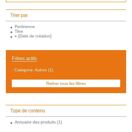
Trier par
Pertinence
Titre
[Date de création]
Filtres actifs
-
Catégorie: Autres
(1)
Retirer tous les filtres
Type de contenu
Annuaire des produits
(1)