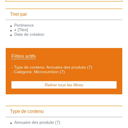
Trier par
Pertinence
[Titre]
Date de création
Filtres actifs
-
Type de contenu: Annuaire des produits
(7)
-
Catégorie: Micronutrition
(7)
Retirer tous les filtres
Type de contenu
Annuaire des produits
(7)