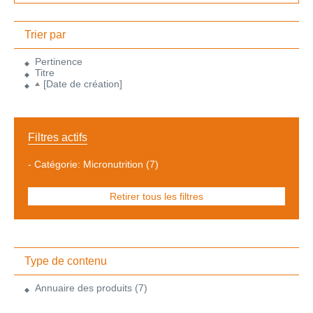
Trier par
Pertinence
Titre
[Date de création]
Filtres actifs
-
Catégorie: Micronutrition
(7)
Retirer tous les filtres
Type de contenu
Annuaire des produits
(7)