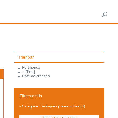
Trier par
Pertinence
[Titre]
Date de création
Filtres actifs
-
Catégorie: Seringues pré-remplies
(8)