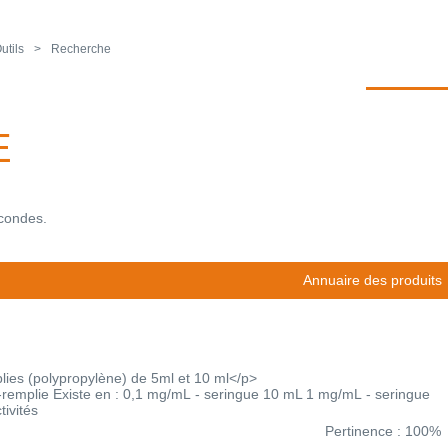
utils
Recherche
E
econdes.
Annuaire des produits
lies (polypropylène) de 5ml et 10 ml</p>
é-remplie Existe en : 0,1 mg/mL - seringue 10 mL 1 mg/mL - seringue
ivités
Pertinence : 100%