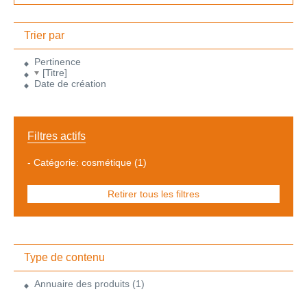
Trier par
Pertinence
[Titre]
Date de création
Filtres actifs
-
Catégorie: cosmétique
(1)
Retirer tous les filtres
Type de contenu
Annuaire des produits
(1)