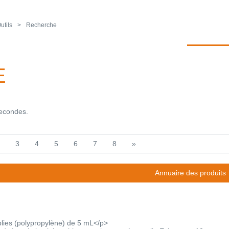
utils
Recherche
E
secondes.
3
4
5
6
7
8
»
Annuaire des produits
lies (polypropylène) de 5 mL</p>