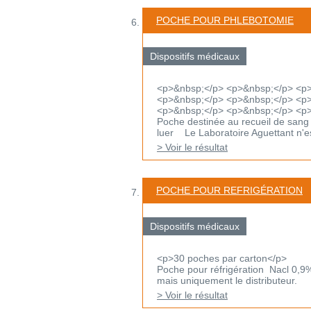
POCHE POUR PHLEBOTOMIE
Dispositifs médicaux
<p>&nbsp;</p> <p>&nbsp;</p> <p
<p>&nbsp;</p> <p>&nbsp;</p> <p>
<p>&nbsp;</p> <p>&nbsp;</p> <p
Poche destinée au recueil de sang
luer Le Laboratoire Aguettant n'est
> Voir le résultat
POCHE POUR REFRIGÉRATION
Dispositifs médicaux
<p>30 poches par carton</p>
Poche pour réfrigération Nacl 0,9%
mais uniquement le distributeur.
> Voir le résultat