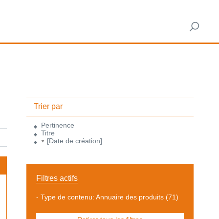
Trier par
Pertinence
Titre
[Date de création]
Filtres actifs
-
Type de contenu: Annuaire des produits
(71)