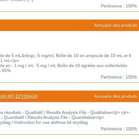
Pertinence : 100%
Annuaire des produits
e de 5 mL&nbsp;; 5 mg/mL Boîte de 10 en ampoule de 10 mL et 5
 1 mL</p>
ste en : 1 mg / mL 5 mg / mL Boîte de 10 agréée aux collectivités.
à 65%
Pertinence : 100%
RAX KIT EZYDIAG®
Annuaire des produits
résultats - Qualitatif / Results Analysis File - Qualitative</p> <p>-
- Quantitatif / Results Analysis File - Quantitative</p>
zydiag / Instruction for use anthrax kit ezydiag
Pertinence : 100%