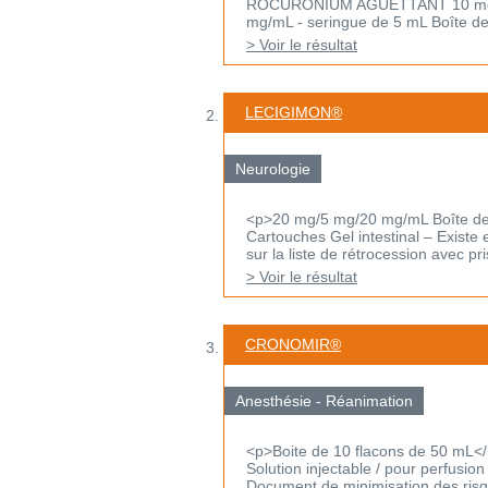
ROCURONIUM AGUETTANT 10 mg/mL, 
mg/mL - seringue de 5 mL Boîte de 
> Voir le résultat
LECIGIMON®
Neurologie
<p>20 mg/5 mg/20 mg/mL Boîte de 7
Cartouches Gel intestinal – Existe 
sur la liste de rétrocession avec pris
> Voir le résultat
CRONOMIR®
Anesthésie - Réanimation
<p>Boite de 10 flacons de 50 mL<
Solution injectable / pour perfusio
Document de minimisation des risqu