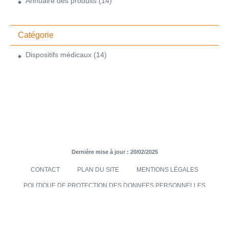
Annuaire des produits
(14)
Catégorie
Dispositifs médicaux
(14)
Dernière mise à jour : 20/02/2025
CONTACT
PLAN DU SITE
MENTIONS LÉGALES
POLITIQUE DE PROTECTION DES DONNEES PERSONNELLES
TRANSMISES VIA LE SITE INTERNET
CONDITIONS GÉNÉRALES DE VENTES