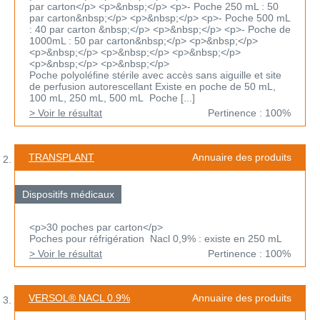
par carton</p> <p>&nbsp;</p> <p>- Poche 250 mL : 50
par carton&nbsp;</p> <p>&nbsp;</p> <p>- Poche 500 mL
: 40 par carton &nbsp;</p> <p>&nbsp;</p> <p>- Poche de
1000mL : 50 par carton&nbsp;</p> <p>&nbsp;</p>
<p>&nbsp;</p> <p>&nbsp;</p> <p>&nbsp;</p>
<p>&nbsp;</p> <p>&nbsp;</p>
Poche polyoléfine stérile avec accès sans aiguille et site
de perfusion autorescellant Existe en poche de 50 mL,
100 mL, 250 mL, 500 mL Poche [...]
> Voir le résultat
Pertinence : 100%
TRANSPLANT
Annuaire des produits
Dispositifs médicaux
<p>30 poches par carton</p>
Poches pour réfrigération Nacl 0,9% : existe en 250 mL
> Voir le résultat
Pertinence : 100%
VERSOL® NACL 0.9%
Annuaire des produits