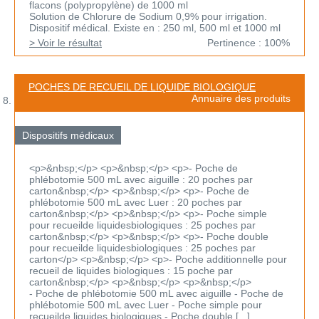
flacons (polypropylène) de 1000 ml
Solution de Chlorure de Sodium 0,9% pour irrigation.
Dispositif médical. Existe en : 250 ml, 500 ml et 1000 ml
> Voir le résultat
Pertinence : 100%
POCHES DE RECUEIL DE LIQUIDE BIOLOGIQUE
Annuaire des produits
Dispositifs médicaux
<p>&nbsp;</p> <p>&nbsp;</p> <p>- Poche de
phlébotomie 500 mL avec aiguille : 20 poches par
carton&nbsp;</p> <p>&nbsp;</p> <p>- Poche de
phlébotomie 500 mL avec Luer : 20 poches par
carton&nbsp;</p> <p>&nbsp;</p> <p>- Poche simple
pour recueilde liquidesbiologiques : 25 poches par
carton&nbsp;</p> <p>&nbsp;</p> <p>- Poche double
pour recueilde liquidesbiologiques : 25 poches par
carton</p> <p>&nbsp;</p> <p>- Poche additionnelle pour
recueil de liquides biologiques : 15 poche par
carton&nbsp;</p> <p>&nbsp;</p> <p>&nbsp;</p>
- Poche de phlébotomie 500 mL avec aiguille - Poche de
phlébotomie 500 mL avec Luer - Poche simple pour
recueilde liquides biologiques - Poche double [...]