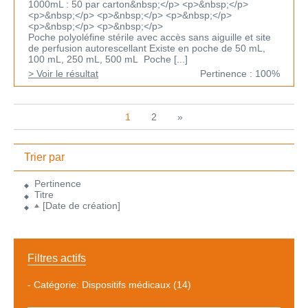
1000mL : 50 par carton&nbsp;</p> <p>&nbsp;</p>
<p>&nbsp;</p> <p>&nbsp;</p> <p>&nbsp;</p>
<p>&nbsp;</p> <p>&nbsp;</p>
Poche polyoléfine stérile avec accès sans aiguille et site
de perfusion autorescellant Existe en poche de 50 mL,
100 mL, 250 mL, 500 mL Poche [...]
> Voir le résultat
Pertinence : 100%
1
2
»
Trier par
Pertinence
Titre
[Date de création]
Filtres actifs
-
Catégorie: Dispositifs médicaux
(14)