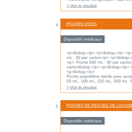
> Voir le résultat
POCHES VIDES
Dispositifs médicaux
<p>&nbsp;</p> <p>&nbsp;</p> <p>
mL : 50 par carton</p> <p>&nbsp;
<p>- Poche 500 mL : 40 par carto
carton&nbsp;</p> <p>&nbsp;</p> 
<p>&nbsp;</p>
Poche polyoléfine stérile avec accè
50 mL, 100 mL, 250 mL, 500 mL Po
> Voir le résultat
POCHES DE RECUEIL DE LIQUID
Dispositifs médicaux