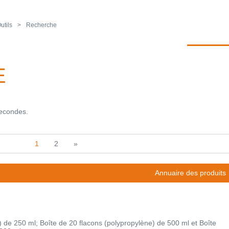
utils
Recherche
E
secondes.
1
2
»
Annuaire des produits
) de 250 ml; Boîte de 20 flacons (polypropylène) de 500 ml et Boîte