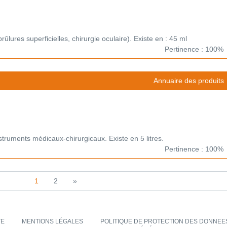
brûlures superficielles, chirurgie oculaire). Existe en : 45 ml
Pertinence : 100%
Annuaire des produits
nstruments médicaux-chirurgicaux. Existe en 5 litres.
Pertinence : 100%
1
2
»
TE
MENTIONS LÉGALES
POLITIQUE DE PROTECTION DES DONNEES