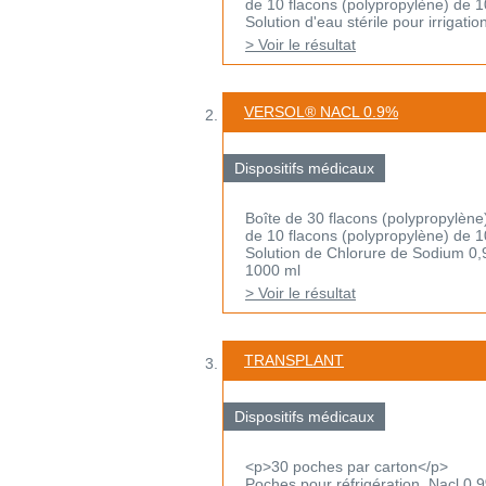
de 10 flacons (polypropylène) de 
Solution d'eau stérile pour irrigati
> Voir le résultat
VERSOL® NACL 0.9%
Dispositifs médicaux
Boîte de 30 flacons (polypropylène
de 10 flacons (polypropylène) de 
Solution de Chlorure de Sodium 0,9%
1000 ml
> Voir le résultat
TRANSPLANT
Dispositifs médicaux
<p>30 poches par carton</p>
Poches pour réfrigération Nacl 0,