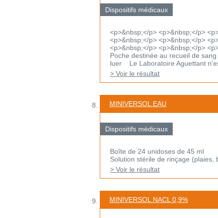
Dispositifs médicaux
<p>&nbsp;</p> <p>&nbsp;</p> <p
<p>&nbsp;</p> <p>&nbsp;</p> <p>
<p>&nbsp;</p> <p>&nbsp;</p> <p
Poche destinée au recueil de sang
luer Le Laboratoire Aguettant n'est
> Voir le résultat
MINIVERSOL EAU
Dispositifs médicaux
Boîte de 24 unidoses de 45 ml
Solution stérile de rinçage (plaies, 
> Voir le résultat
MINIVERSOL NACL 0,9%