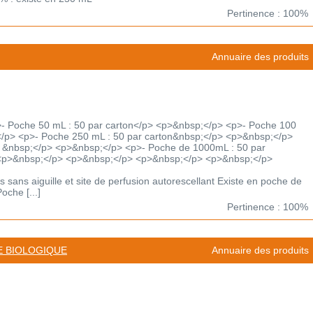
Pertinence : 100%
Annuaire des produits
- Poche 50 mL : 50 par carton</p> <p>&nbsp;</p> <p>- Poche 100
</p> <p>- Poche 250 mL : 50 par carton&nbsp;</p> <p>&nbsp;</p>
n &nbsp;</p> <p>&nbsp;</p> <p>- Poche de 1000mL : 50 par
<p>&nbsp;</p> <p>&nbsp;</p> <p>&nbsp;</p> <p>&nbsp;</p>
s sans aiguille et site de perfusion autorescellant Existe en poche de
che [...]
Pertinence : 100%
E BIOLOGIQUE
Annuaire des produits