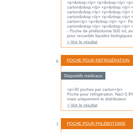
<p>&nbsp;</p> <p>&nbsp;</p> <p>-
carton&nbsp;</p> <p>&nbsp;</p> <
carton&nbsp;</p> <p>&nbsp;</p> <p
carton&nbsp;</p> <p>&nbsp;</p> <p
carton</p> <p>&nbsp;</p> <p>- Poch
carton&nbsp;</p> <p>&nbsp;</p> 
- Poche de phlébotomie 500 mL ave
pour recueilde liquides biologiques 
> Voir le résultat
POCHE POUR REFRIGÉRATION
Dispositifs médicaux
<p>30 poches par carton</p>
Poche pour réfrigération Nacl 0,9%
mais uniquement le distributeur.
> Voir le résultat
POCHE POUR PHLEBOTOMIE