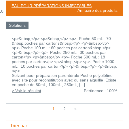
EAU POUR PRÉPARATIONS INJECTABLES
Annuaire des produits
Solutions
<p>&nbsp;</p> <p>&nbsp;</p> <p>- Poche 50 mL : 70
&nbsp;poches par cartons&nbsp;</p> <p>&nbsp;</p>
<p>- Poche 100 mL : 60 poches par carton&nbsp;</p>
<p>&nbsp;</p> <p>- Poche 250 mL : 30 poches par
carton</p> <p>&nbsp;</p> <p>- Poche 500 mL : 18
poches par carton</p> <p>&nbsp;</p> <p>- Poche 1000
mL : 10 poches par carton</p> <p>&nbsp;</p> <p>&nbsp;
</p>
Solvant pour préparation parentérale Poche polyoléfine
avec site pour reconstitution avec ou sans aiguillle Existe
en poche de 50mL, 100mL , 250mL, [...]
> Voir le résultat
Pertinence : 100%
1
2
»
Trier par