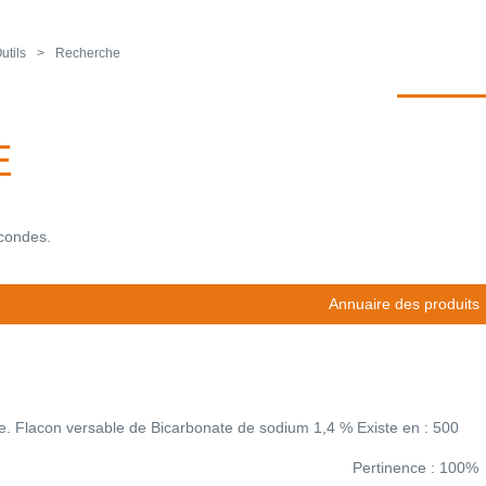
utils
Recherche
E
econdes.
Annuaire des produits
he. Flacon versable de Bicarbonate de sodium 1,4 % Existe en : 500
Pertinence : 100%