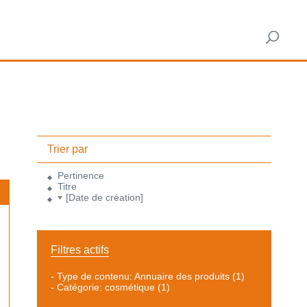
Trier par
Pertinence
Titre
[Date de création]
Filtres actifs
-
Type de contenu: Annuaire des produits
(1)
-
Catégorie: cosmétique
(1)