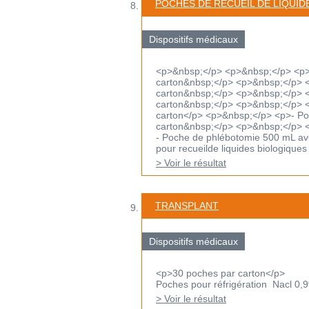
POCHES DE RECUEIL DE LIQUID
Dispositifs médicaux
<p>&nbsp;</p> <p>&nbsp;</p> <p>-
carton&nbsp;</p> <p>&nbsp;</p> <
carton&nbsp;</p> <p>&nbsp;</p> <p
carton&nbsp;</p> <p>&nbsp;</p> <p
carton</p> <p>&nbsp;</p> <p>- Poch
carton&nbsp;</p> <p>&nbsp;</p> 
- Poche de phlébotomie 500 mL ave
pour recueilde liquides biologiques 
> Voir le résultat
TRANSPLANT
Dispositifs médicaux
<p>30 poches par carton</p>
Poches pour réfrigération Nacl 0,
> Voir le résultat