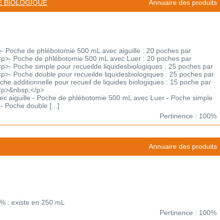
E BIOLOGIQUE
Annuaire des produits
 Poche de phlébotomie 500 mL avec aiguille : 20 poches par
p>- Poche de phlébotomie 500 mL avec Luer : 20 poches par
>- Poche simple pour recueilde liquidesbiologiques : 25 poches par
>- Poche double pour recueilde liquidesbiologiques : 25 poches par
e additionnelle pour recueil de liquides biologiques : 15 poche par
<p>&nbsp;</p>
c aiguille - Poche de phlébotomie 500 mL avec Luer - Poche simple
- Poche double [...]
Pertinence : 100%
Annuaire des produits
9% : existe en 250 mL
Pertinence : 100%