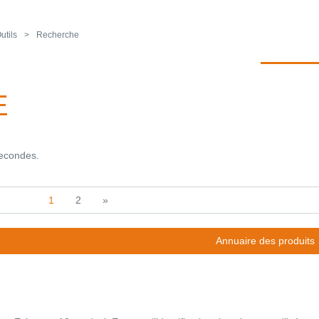
utils
Recherche
E
secondes.
1
2
»
Annuaire des produits