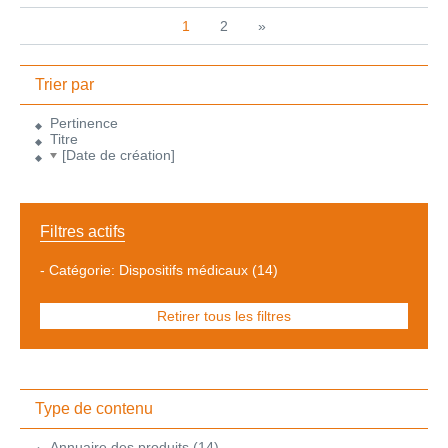
1
2
»
Trier par
Pertinence
Titre
[Date de création]
Filtres actifs
-
Catégorie: Dispositifs médicaux
(14)
Retirer tous les filtres
Type de contenu
Annuaire des produits
(14)