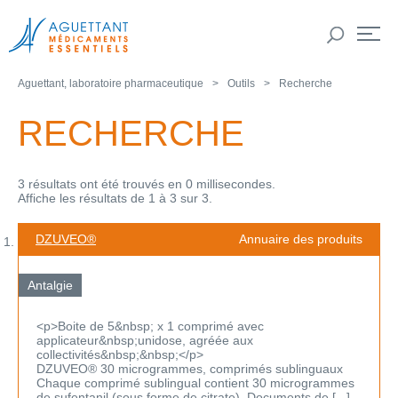
Aguettant, laboratoire pharmaceutique
Outils
Recherche
RECHERCHE
3 résultats ont été trouvés en 0 millisecondes.
Affiche les résultats de 1 à 3 sur 3.
DZUVEO®
Annuaire des produits
Antalgie
<p>Boite de 5&nbsp; x 1 comprimé avec
applicateur&nbsp;unidose, agréée aux
collectivités&nbsp;&nbsp;</p>
DZUVEO® 30 microgrammes, comprimés sublinguaux
Chaque comprimé sublingual contient 30 microgrammes
de sufentanil (sous forme de citrate). Documents de [...]