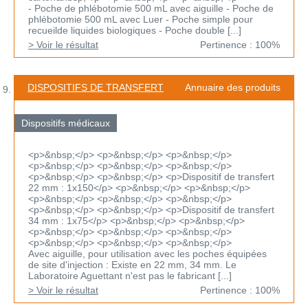
- Poche de phlébotomie 500 mL avec aiguille - Poche de
phlébotomie 500 mL avec Luer - Poche simple pour
recueilde liquides biologiques - Poche double [...]
> Voir le résultat
Pertinence : 100%
DISPOSITIFS DE TRANSFERT
Annuaire des produits
Dispositifs médicaux
<p>&nbsp;</p> <p>&nbsp;</p> <p>&nbsp;</p>
<p>&nbsp;</p> <p>&nbsp;</p> <p>&nbsp;</p>
<p>&nbsp;</p> <p>&nbsp;</p> <p>Dispositif de transfert
22 mm : 1x150</p> <p>&nbsp;</p> <p>&nbsp;</p>
<p>&nbsp;</p> <p>&nbsp;</p> <p>&nbsp;</p>
<p>&nbsp;</p> <p>&nbsp;</p> <p>Dispositif de transfert
34 mm : 1x75</p> <p>&nbsp;</p> <p>&nbsp;</p>
<p>&nbsp;</p> <p>&nbsp;</p> <p>&nbsp;</p>
<p>&nbsp;</p> <p>&nbsp;</p> <p>&nbsp;</p>
Avec aiguille, pour utilisation avec les poches équipées
de site d'injection : Existe en 22 mm, 34 mm. Le
Laboratoire Aguettant n'est pas le fabricant [...]
> Voir le résultat
Pertinence : 100%