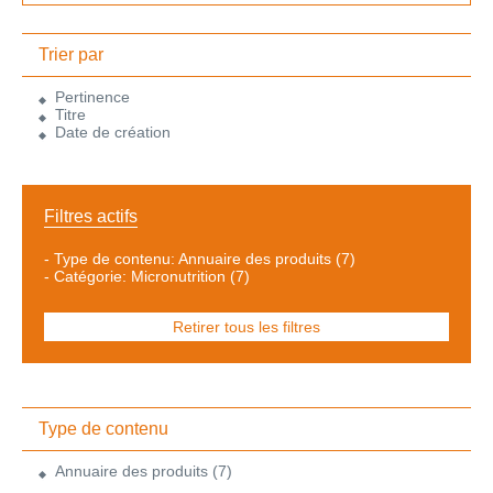
Trier par
Pertinence
Titre
Date de création
Filtres actifs
-
Type de contenu: Annuaire des produits
(7)
-
Catégorie: Micronutrition
(7)
Retirer tous les filtres
Type de contenu
Annuaire des produits
(7)