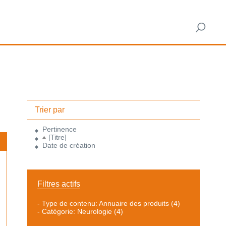
Trier par
Pertinence
[Titre]
Date de création
Filtres actifs
-
Type de contenu: Annuaire des produits
(4)
-
Catégorie: Neurologie
(4)