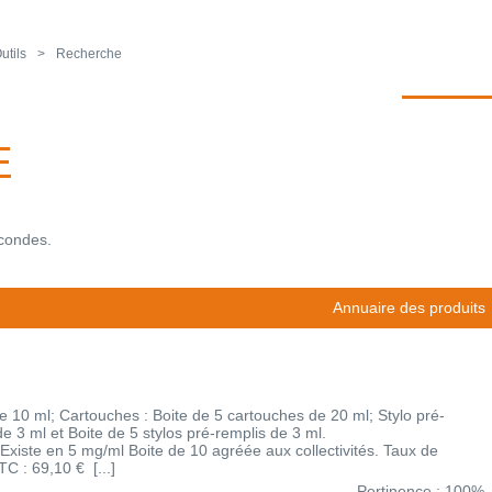
utils
Recherche
E
econdes.
Annuaire des produits
 10 ml; Cartouches : Boite de 5 cartouches de 20 ml; Stylo pré-
de 3 ml et Boite de 5 stylos pré-remplis de 3 ml.
Existe en 5 mg/ml Boite de 10 agréée aux collectivités. Taux de
C : 69,10 € [...]
Pertinence : 100%