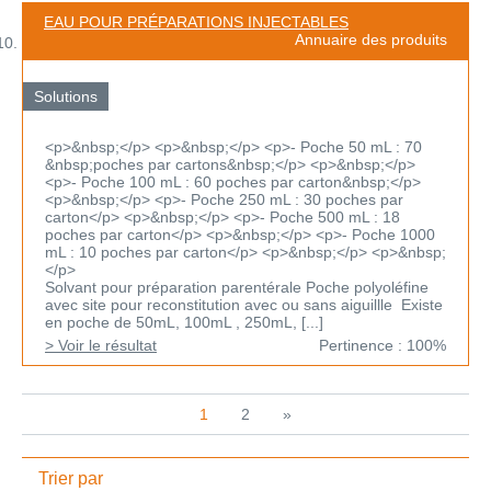
EAU POUR PRÉPARATIONS INJECTABLES
Annuaire des produits
Solutions
<p>&nbsp;</p> <p>&nbsp;</p> <p>- Poche 50 mL : 70
&nbsp;poches par cartons&nbsp;</p> <p>&nbsp;</p>
<p>- Poche 100 mL : 60 poches par carton&nbsp;</p>
<p>&nbsp;</p> <p>- Poche 250 mL : 30 poches par
carton</p> <p>&nbsp;</p> <p>- Poche 500 mL : 18
poches par carton</p> <p>&nbsp;</p> <p>- Poche 1000
mL : 10 poches par carton</p> <p>&nbsp;</p> <p>&nbsp;
</p>
Solvant pour préparation parentérale Poche polyoléfine
avec site pour reconstitution avec ou sans aiguillle Existe
en poche de 50mL, 100mL , 250mL, [...]
> Voir le résultat
Pertinence : 100%
1
2
»
Trier par