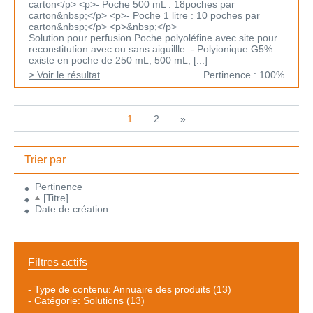
carton</p> <p>- Poche 500 mL : 18poches par
carton&nbsp;</p> <p>- Poche 1 litre : 10 poches par
carton&nbsp;</p> <p>&nbsp;</p>
Solution pour perfusion Poche polyoléfine avec site pour
reconstitution avec ou sans aiguillle - Polyionique G5% :
existe en poche de 250 mL, 500 mL, [...]
> Voir le résultat
Pertinence : 100%
1
2
»
Trier par
Pertinence
[Titre]
Date de création
Filtres actifs
-
Type de contenu: Annuaire des produits
(13)
-
Catégorie: Solutions
(13)