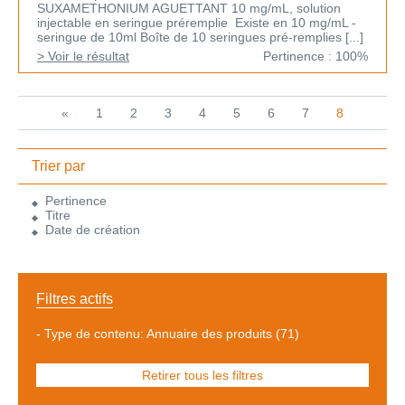
SUXAMETHONIUM AGUETTANT 10 mg/mL, solution
injectable en seringue préremplie Existe en 10 mg/mL -
seringue de 10ml Boîte de 10 seringues pré-remplies [...]
> Voir le résultat
Pertinence : 100%
«
1
2
3
4
5
6
7
8
Trier par
Pertinence
Titre
Date de création
Filtres actifs
-
Type de contenu: Annuaire des produits
(71)
Retirer tous les filtres