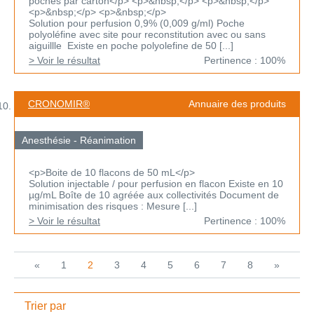
poches par carton</p> <p>&nbsp;</p> <p>&nbsp;</p>
<p>&nbsp;</p> <p>&nbsp;</p>
Solution pour perfusion 0,9% (0,009 g/ml) Poche
polyoléfine avec site pour reconstitution avec ou sans
aiguillle Existe en poche polyolefine de 50 [...]
> Voir le résultat
Pertinence : 100%
CRONOMIR®
Annuaire des produits
Anesthésie - Réanimation
<p>Boite de 10 flacons de 50 mL</p>
Solution injectable / pour perfusion en flacon Existe en 10
µg/mL Boîte de 10 agréée aux collectivités Document de
minimisation des risques : Mesure [...]
> Voir le résultat
Pertinence : 100%
«
1
2
3
4
5
6
7
8
»
Trier par