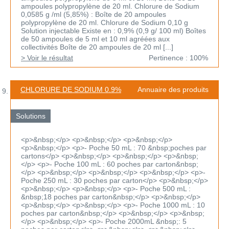
ampoules polypropylène de 20 ml. Chlorure de Sodium
0,0585 g /ml (5,85%) : Boîte de 20 ampoules
polypropylène de 20 ml. Chlorure de Sodium 0,10 g
Solution injectable Existe en : 0,9% (0,9 g/ 100 ml) Boîtes
de 50 ampoules de 5 ml et 10 ml agréées aux
collectivités Boîte de 20 ampoules de 20 ml [...]
> Voir le résultat
Pertinence : 100%
CHLORURE DE SODIUM 0.9%
Annuaire des produits
Solutions
<p>&nbsp;</p> <p>&nbsp;</p> <p>&nbsp;</p>
<p>&nbsp;</p> <p>- Poche 50 mL : 70 &nbsp;poches par
cartons</p> <p>&nbsp;</p> <p>&nbsp;</p> <p>&nbsp;
</p> <p>- Poche 100 mL : 60 poches par carton&nbsp;
</p> <p>&nbsp;</p> <p>&nbsp;</p> <p>&nbsp;</p> <p>-
Poche 250 mL : 30 poches par carton</p> <p>&nbsp;</p>
<p>&nbsp;</p> <p>&nbsp;</p> <p>- Poche 500 mL :
&nbsp;18 poches par carton&nbsp;</p> <p>&nbsp;</p>
<p>&nbsp;</p> <p>&nbsp;</p> <p>- Poche 1000 mL : 10
poches par carton&nbsp;</p> <p>&nbsp;</p> <p>&nbsp;
</p> <p>&nbsp;</p> <p>- Poche 2000mL &nbsp;: 5