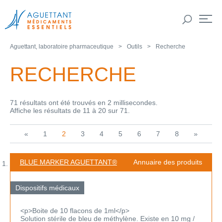
Aguettant, laboratoire pharmaceutique
Outils
Recherche
RECHERCHE
71 résultats ont été trouvés en 2 millisecondes.
Affiche les résultats de 11 à 20 sur 71.
«
1
2
3
4
5
6
7
8
»
BLUE MARKER AGUETTANT®
Annuaire des produits
Dispositifs médicaux
<p>Boite de 10 flacons de 1ml</p>
Solution stérile de bleu de méthylène. Existe en 10 mg /