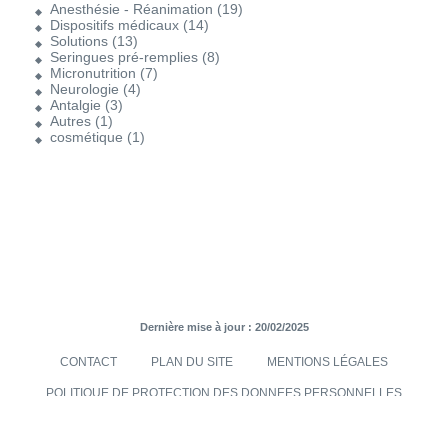
Anesthésie - Réanimation
(19)
Dispositifs médicaux
(14)
Solutions
(13)
Seringues pré-remplies
(8)
Micronutrition
(7)
Neurologie
(4)
Antalgie
(3)
Autres
(1)
cosmétique
(1)
Dernière mise à jour : 20/02/2025
CONTACT
PLAN DU SITE
MENTIONS LÉGALES
POLITIQUE DE PROTECTION DES DONNEES PERSONNELLES
TRANSMISES VIA LE SITE INTERNET
CONDITIONS GÉNÉRALES DE VENTES