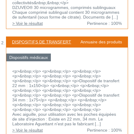
collectivités&nbsp;&nbsp;</p>
DZUVEO® 30 microgrammes, comprimés sublinguaux
Chaque comprimé sublingual contient 30 microgrammes
de sufentanil (sous forme de citrate). Documents de [...]
> Voir le résultat
Pertinence : 100%
DISPOSITIFS DE TRANSFERT
Annuaire des produits
Dispositifs médicaux
<p>&nbsp;</p> <p>&nbsp;</p> <p>&nbsp;</p>
<p>&nbsp;</p> <p>&nbsp;</p> <p>&nbsp;</p>
<p>&nbsp;</p> <p>&nbsp;</p> <p>Dispositif de transfert
22 mm : 1x150</p> <p>&nbsp;</p> <p>&nbsp;</p>
<p>&nbsp;</p> <p>&nbsp;</p> <p>&nbsp;</p>
<p>&nbsp;</p> <p>&nbsp;</p> <p>Dispositif de transfert
34 mm : 1x75</p> <p>&nbsp;</p> <p>&nbsp;</p>
<p>&nbsp;</p> <p>&nbsp;</p> <p>&nbsp;</p>
<p>&nbsp;</p> <p>&nbsp;</p> <p>&nbsp;</p>
Avec aiguille, pour utilisation avec les poches équipées
de site d'injection : Existe en 22 mm, 34 mm. Le
Laboratoire Aguettant n'est pas le fabricant [...]
> Voir le résultat
Pertinence : 100%