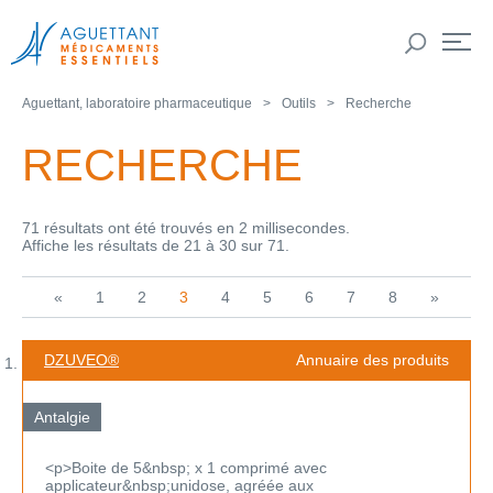
Aguettant, laboratoire pharmaceutique
Outils
Recherche
RECHERCHE
71 résultats ont été trouvés en 2 millisecondes.
Affiche les résultats de 21 à 30 sur 71.
«
1
2
3
4
5
6
7
8
»
DZUVEO®
Annuaire des produits
Antalgie
<p>Boite de 5&nbsp; x 1 comprimé avec
applicateur&nbsp;unidose, agréée aux