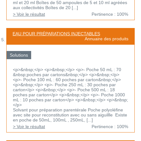
ml et 20 ml Boîtes de 50 ampoules de 5 et 10 ml agréées
aux collectivités Boîtes de 20 [...]
> Voir le résultat
Pertinence : 100%
EAU POUR PRÉPARATIONS INJECTABLES
Annuaire des produits
Solutions
<p>&nbsp;</p> <p>&nbsp;</p> <p>- Poche 50 mL : 70
&nbsp;poches par cartons&nbsp;</p> <p>&nbsp;</p>
<p>- Poche 100 mL : 60 poches par carton&nbsp;</p>
<p>&nbsp;</p> <p>- Poche 250 mL : 30 poches par
carton</p> <p>&nbsp;</p> <p>- Poche 500 mL : 18
poches par carton</p> <p>&nbsp;</p> <p>- Poche 1000
mL : 10 poches par carton</p> <p>&nbsp;</p> <p>&nbsp;
</p>
Solvant pour préparation parentérale Poche polyoléfine
avec site pour reconstitution avec ou sans aiguillle Existe
en poche de 50mL, 100mL , 250mL, [...]
> Voir le résultat
Pertinence : 100%