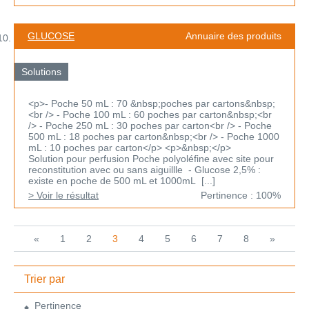
GLUCOSE
Annuaire des produits
Solutions
<p>- Poche 50 mL : 70 &nbsp;poches par cartons&nbsp;
<br /> - Poche 100 mL : 60 poches par carton&nbsp;<br
/> - Poche 250 mL : 30 poches par carton<br /> - Poche
500 mL : 18 poches par carton&nbsp;<br /> - Poche 1000
mL : 10 poches par carton</p> <p>&nbsp;</p>
Solution pour perfusion Poche polyoléfine avec site pour
reconstitution avec ou sans aiguillle - Glucose 2,5% :
existe en poche de 500 mL et 1000mL [...]
> Voir le résultat
Pertinence : 100%
«
1
2
3
4
5
6
7
8
»
Trier par
Pertinence