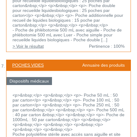
pour recueilde liquidesbiologiques : 25 poches par
carton&nbsp;</p> <p>&nbsp;</p> <p>- Poche double
pour recueilde liquidesbiologiques : 25 poches par
carton</p> <p>&nbsp;</p> <p>- Poche additionnelle pour
recueil de liquides biologiques : 15 poche par
carton&nbsp;</p> <p>&nbsp;</p> <p>&nbsp;</p>
- Poche de phlébotomie 500 mL avec aiguille - Poche de
phlébotomie 500 mL avec Luer - Poche simple pour
recueilde liquides biologiques - Poche double [...]
> Voir le résultat
Pertinence : 100%
POCHES VIDES
Annuaire des produits
Dispositifs médicaux
<p>&nbsp;</p> <p>&nbsp;</p> <p>- Poche 50 mL : 50
par carton</p> <p>&nbsp;</p> <p>- Poche 100 mL : 50
par carton</p> <p>&nbsp;</p> <p>- Poche 250 mL : 50
par carton&nbsp;</p> <p>&nbsp;</p> <p>- Poche 500 mL
: 40 par carton &nbsp;</p> <p>&nbsp;</p> <p>- Poche de
1000mL : 50 par carton&nbsp;</p> <p>&nbsp;</p>
<p>&nbsp;</p> <p>&nbsp;</p> <p>&nbsp;</p>
<p>&nbsp;</p> <p>&nbsp;</p>
Poche polyoléfine stérile avec accès sans aiguille et site