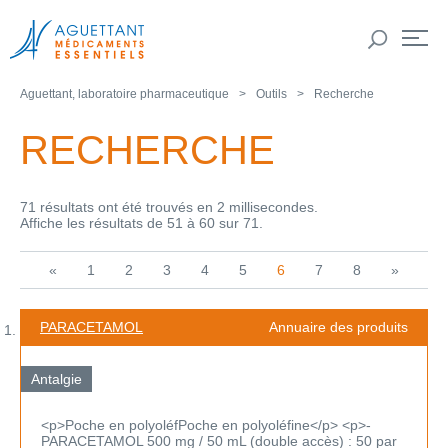
Aguettant, laboratoire pharmaceutique
Outils
Recherche
RECHERCHE
71 résultats ont été trouvés en 2 millisecondes.
Affiche les résultats de 51 à 60 sur 71.
«
1
2
3
4
5
6
7
8
»
PARACETAMOL
Annuaire des produits
Antalgie
<p>Poche en polyoléfPoche en polyoléfine</p> <p>-
PARACETAMOL 500 mg / 50 mL (double accès) : 50 par