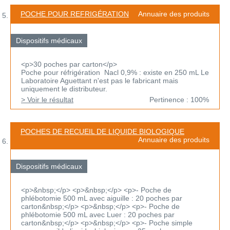
POCHE POUR REFRIGÉRATION
Annuaire des produits
Dispositifs médicaux
<p>30 poches par carton</p>
Poche pour réfrigération Nacl 0,9% : existe en 250 mL Le
Laboratoire Aguettant n'est pas le fabricant mais
uniquement le distributeur.
> Voir le résultat
Pertinence : 100%
POCHES DE RECUEIL DE LIQUIDE BIOLOGIQUE
Annuaire des produits
Dispositifs médicaux
<p>&nbsp;</p> <p>&nbsp;</p> <p>- Poche de
phlébotomie 500 mL avec aiguille : 20 poches par
carton&nbsp;</p> <p>&nbsp;</p> <p>- Poche de
phlébotomie 500 mL avec Luer : 20 poches par
carton&nbsp;</p> <p>&nbsp;</p> <p>- Poche simple