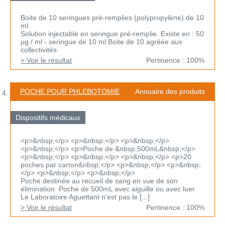
Boite de 10 seringues pré-remplies (polypropylène) de 10
ml.
Solution injectable en seringue pré-remplie. Existe en : 50
µg / ml - seringue de 10 ml Boite de 10 agréée aux
collectivités
> Voir le résultat
Pertinence : 100%
POCHE POUR PHLEBOTOMIE
Annuaire des produits
Dispositifs médicaux
<p>&nbsp;</p> <p>&nbsp;</p> <p>&nbsp;</p>
<p>&nbsp;</p> <p>Poche de &nbsp;500mL&nbsp;</p>
<p>&nbsp;</p> <p>&nbsp;</p> <p>&nbsp;</p> <p>20
poches par carton&nbsp;</p> <p>&nbsp;</p> <p>&nbsp;
</p> <p>&nbsp;</p> <p>&nbsp;</p>
Poche destinée au recueil de sang en vue de son
élimination Poche de 500mL avec aiguille ou avec luer
Le Laboratoire Aguettant n'est pas le [...]
> Voir le résultat
Pertinence : 100%