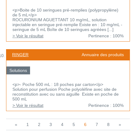
<p>Boite de 10 seringues pré-remplies (polypropylène)
de 5 mL</p>
ROCURONIUM AGUETTANT 10 mg/mL, solution
injectable en seringue pré-remplie Existe en : 10 mg/mL -
seringue de 5 mL Boîte de 10 seringues agréées [...]
> Voir le résultat
Pertinence : 100%
RINGER
Annuaire des produits
Solutions
<p>- Poche 500 mL : 18 poches par carton</p>
Solution pour perfusion Poche polyoléfine avec site de
reconstitution avec ou sans aiguille Existe en poche de
500 mL
> Voir le résultat
Pertinence : 100%
«
1
2
3
4
5
6
7
8
»