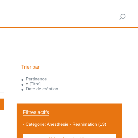
Trier par
Pertinence
[Titre]
Date de création
Filtres actifs
-
Catégorie: Anesthésie - Réanimation
(19)