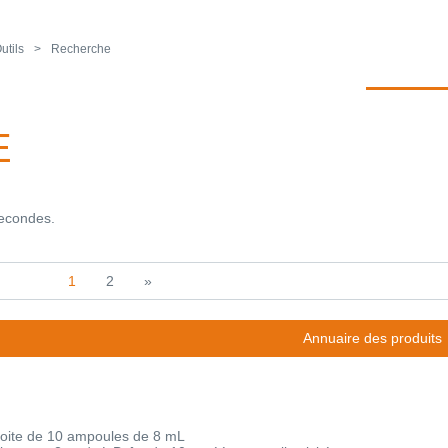
utils
Recherche
E
secondes.
1
2
»
Annuaire des produits
Boite de 10 ampoules de 8 mL