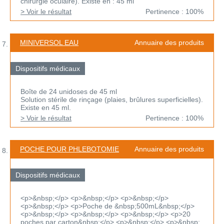
chirurgie oculaire). Existe en : 45 ml
> Voir le résultat
Pertinence : 100%
MINIVERSOL EAU
Annuaire des produits
Dispositifs médicaux
Boîte de 24 unidoses de 45 ml
Solution stérile de rinçage (plaies, brûlures superficielles).
Existe en 45 ml.
> Voir le résultat
Pertinence : 100%
POCHE POUR PHLEBOTOMIE
Annuaire des produits
Dispositifs médicaux
<p>&nbsp;</p> <p>&nbsp;</p> <p>&nbsp;</p>
<p>&nbsp;</p> <p>Poche de &nbsp;500mL&nbsp;</p>
<p>&nbsp;</p> <p>&nbsp;</p> <p>&nbsp;</p> <p>20
poches par carton&nbsp;</p> <p>&nbsp;</p> <p>&nbsp;