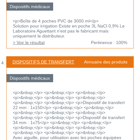
Dispositifs médicaux
<p>Boîte de 4 poches PVC de 3000 ml</p>
Solution pour irrigation Existe en poche 3L NaCl 0,9% Le
Laboratoire Aguettant n'est pas le fabricant mais
uniquement le distributeur.
> Voir le résultat
Pertinence : 100%
DISPOSITIFS DE TRANSFERT
Annuaire des produits
Dispositifs médicaux
<p>&nbsp;</p> <p>&nbsp;</p> <p>&nbsp;</p>
<p>&nbsp;</p> <p>&nbsp;</p> <p>&nbsp;</p>
<p>&nbsp;</p> <p>&nbsp;</p> <p>Dispositif de transfert
22 mm : 1x150</p> <p>&nbsp;</p> <p>&nbsp;</p>
<p>&nbsp;</p> <p>&nbsp;</p> <p>&nbsp;</p>
<p>&nbsp;</p> <p>&nbsp;</p> <p>Dispositif de transfert
34 mm : 1x75</p> <p>&nbsp;</p> <p>&nbsp;</p>
<p>&nbsp;</p> <p>&nbsp;</p> <p>&nbsp;</p>
<p>&nbsp;</p> <p>&nbsp;</p> <p>&nbsp;</p>
Avec aiguille, pour utilisation avec les poches équipées