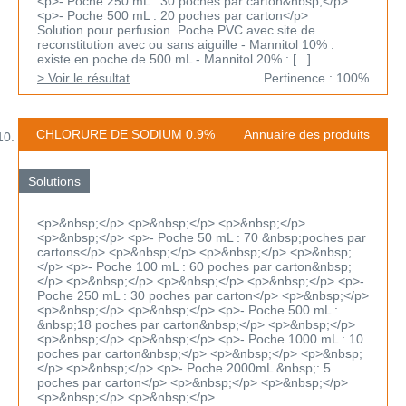
<p>- Poche 250 mL : 30 poches par carton&nbsp;</p>
<p>- Poche 500 mL : 20 poches par carton</p>
Solution pour perfusion Poche PVC avec site de
reconstitution avec ou sans aiguille - Mannitol 10% :
existe en poche de 500 mL - Mannitol 20% : [...]
> Voir le résultat
Pertinence : 100%
CHLORURE DE SODIUM 0.9%
Annuaire des produits
Solutions
<p>&nbsp;</p> <p>&nbsp;</p> <p>&nbsp;</p>
<p>&nbsp;</p> <p>- Poche 50 mL : 70 &nbsp;poches par
cartons</p> <p>&nbsp;</p> <p>&nbsp;</p> <p>&nbsp;
</p> <p>- Poche 100 mL : 60 poches par carton&nbsp;
</p> <p>&nbsp;</p> <p>&nbsp;</p> <p>&nbsp;</p> <p>-
Poche 250 mL : 30 poches par carton</p> <p>&nbsp;</p>
<p>&nbsp;</p> <p>&nbsp;</p> <p>- Poche 500 mL :
&nbsp;18 poches par carton&nbsp;</p> <p>&nbsp;</p>
<p>&nbsp;</p> <p>&nbsp;</p> <p>- Poche 1000 mL : 10
poches par carton&nbsp;</p> <p>&nbsp;</p> <p>&nbsp;
</p> <p>&nbsp;</p> <p>- Poche 2000mL &nbsp;: 5
poches par carton</p> <p>&nbsp;</p> <p>&nbsp;</p>
<p>&nbsp;</p> <p>&nbsp;</p>