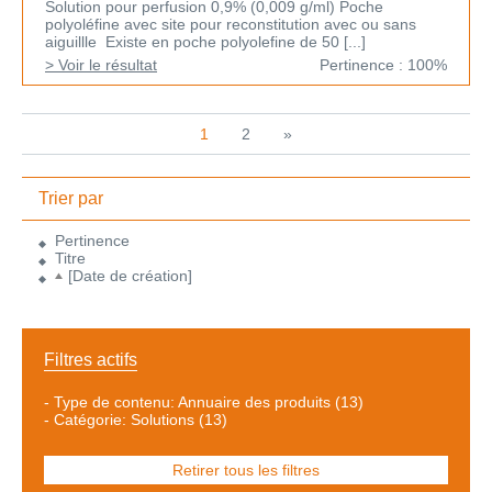
Solution pour perfusion 0,9% (0,009 g/ml) Poche
polyoléfine avec site pour reconstitution avec ou sans
aiguillle Existe en poche polyolefine de 50 [...]
> Voir le résultat
Pertinence : 100%
1
2
»
Trier par
Pertinence
Titre
[Date de création]
Filtres actifs
-
Type de contenu: Annuaire des produits
(13)
-
Catégorie: Solutions
(13)
Retirer tous les filtres