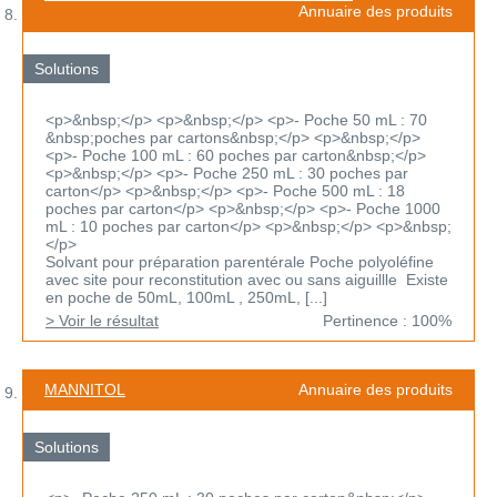
Annuaire des produits
Solutions
<p>&nbsp;</p> <p>&nbsp;</p> <p>- Poche 50 mL : 70
&nbsp;poches par cartons&nbsp;</p> <p>&nbsp;</p>
<p>- Poche 100 mL : 60 poches par carton&nbsp;</p>
<p>&nbsp;</p> <p>- Poche 250 mL : 30 poches par
carton</p> <p>&nbsp;</p> <p>- Poche 500 mL : 18
poches par carton</p> <p>&nbsp;</p> <p>- Poche 1000
mL : 10 poches par carton</p> <p>&nbsp;</p> <p>&nbsp;
</p>
Solvant pour préparation parentérale Poche polyoléfine
avec site pour reconstitution avec ou sans aiguillle Existe
en poche de 50mL, 100mL , 250mL, [...]
> Voir le résultat
Pertinence : 100%
MANNITOL
Annuaire des produits
Solutions