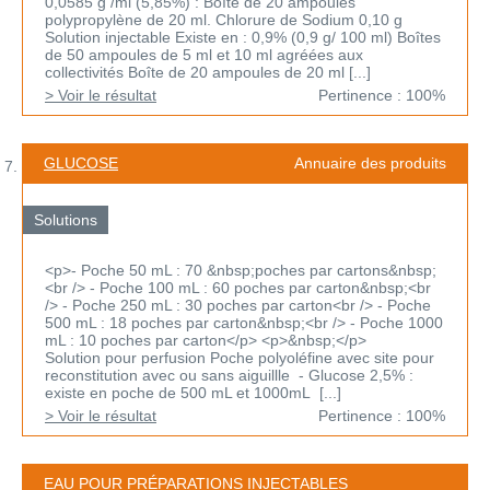
0,0585 g /ml (5,85%) : Boîte de 20 ampoules
polypropylène de 20 ml. Chlorure de Sodium 0,10 g
Solution injectable Existe en : 0,9% (0,9 g/ 100 ml) Boîtes
de 50 ampoules de 5 ml et 10 ml agréées aux
collectivités Boîte de 20 ampoules de 20 ml [...]
> Voir le résultat
Pertinence : 100%
GLUCOSE
Annuaire des produits
Solutions
<p>- Poche 50 mL : 70 &nbsp;poches par cartons&nbsp;
<br /> - Poche 100 mL : 60 poches par carton&nbsp;<br
/> - Poche 250 mL : 30 poches par carton<br /> - Poche
500 mL : 18 poches par carton&nbsp;<br /> - Poche 1000
mL : 10 poches par carton</p> <p>&nbsp;</p>
Solution pour perfusion Poche polyoléfine avec site pour
reconstitution avec ou sans aiguillle - Glucose 2,5% :
existe en poche de 500 mL et 1000mL [...]
> Voir le résultat
Pertinence : 100%
EAU POUR PRÉPARATIONS INJECTABLES