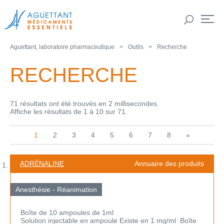
Aguettant, laboratoire pharmaceutique
Outils
Recherche
RECHERCHE
71 résultats ont été trouvés en 2 millisecondes.
Affiche les résultats de 1 à 10 sur 71.
1
2
3
4
5
6
7
8
»
ADRÉNALINE
Annuaire des produits
Anesthésie - Réanimation
Boîte de 10 ampoules de 1ml
Solution injectable en ampoule Existe en 1 mg/ml Boîte