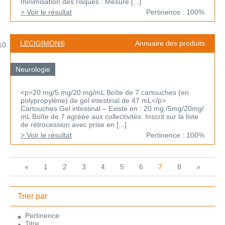
minimisation des risques : Mesure [...]
> Voir le résultat
Pertinence : 100%
LECIGIMON®
Annuaire des produits
Neurologie
<p>20 mg/5 mg/20 mg/mL Boîte de 7 cartouches (en
polypropylène) de gel intestinal de 47 mL</p>
Cartouches Gel intestinal – Existe en : 20 mg /5mg/20mg/
mL Boîte de 7 agréée aux collectivités. Inscrit sur la liste
de rétrocession avec prise en [...]
> Voir le résultat
Pertinence : 100%
«
1
2
3
4
5
6
7
8
»
Trier par
Pertinence
Titre