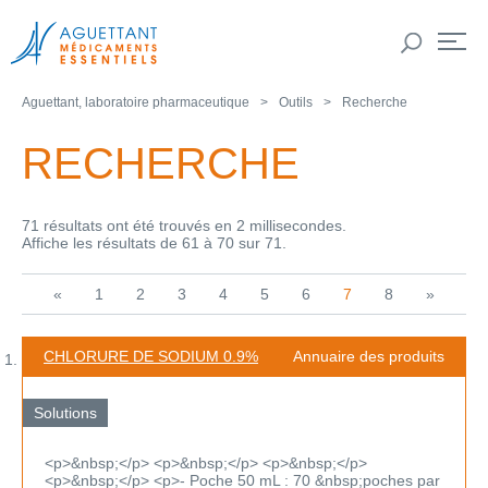
Aguettant, laboratoire pharmaceutique
Outils
Recherche
RECHERCHE
71 résultats ont été trouvés en 2 millisecondes.
Affiche les résultats de 61 à 70 sur 71.
«
1
2
3
4
5
6
7
8
»
CHLORURE DE SODIUM 0.9%
Annuaire des produits
Solutions
<p>&nbsp;</p> <p>&nbsp;</p> <p>&nbsp;</p>
<p>&nbsp;</p> <p>- Poche 50 mL : 70 &nbsp;poches par