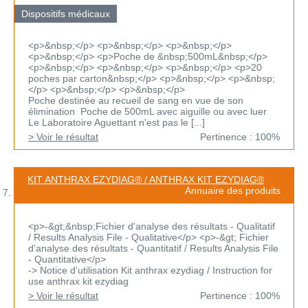
Dispositifs médicaux
<p>&nbsp;</p> <p>&nbsp;</p> <p>&nbsp;</p>
<p>&nbsp;</p> <p>Poche de &nbsp;500mL&nbsp;</p>
<p>&nbsp;</p> <p>&nbsp;</p> <p>&nbsp;</p> <p>20
poches par carton&nbsp;</p> <p>&nbsp;</p> <p>&nbsp;
</p> <p>&nbsp;</p> <p>&nbsp;</p>
Poche destinée au recueil de sang en vue de son
élimination Poche de 500mL avec aiguille ou avec luer
Le Laboratoire Aguettant n'est pas le [...]
> Voir le résultat
Pertinence : 100%
KIT ANTHRAX EZYDIAG® / ANTHRAX KIT EZYDIAG®
Annuaire des produits
<p>-&gt;&nbsp;Fichier d'analyse des résultats - Qualitatif
/ Results Analysis File - Qualitative</p> <p>-&gt; Fichier
d'analyse des résultats - Quantitatif / Results Analysis File
- Quantitative</p>
-> Notice d'utilisation Kit anthrax ezydiag / Instruction for
use anthrax kit ezydiag
> Voir le résultat
Pertinence : 100%