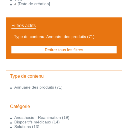
[Date de création]
Filtres actifs
-
Type de contenu: Annuaire des produits
(71)
Retirer tous les filtres
Type de contenu
Annuaire des produits
(71)
Catégorie
Anesthésie - Réanimation
(19)
Dispositifs médicaux
(14)
Solutions
(13)