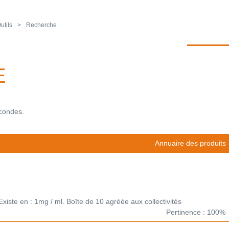
utils
Recherche
E
econdes.
Annuaire des produits
Existe en : 1mg / ml. Boîte de 10 agréée aux collectivités
Pertinence : 100%