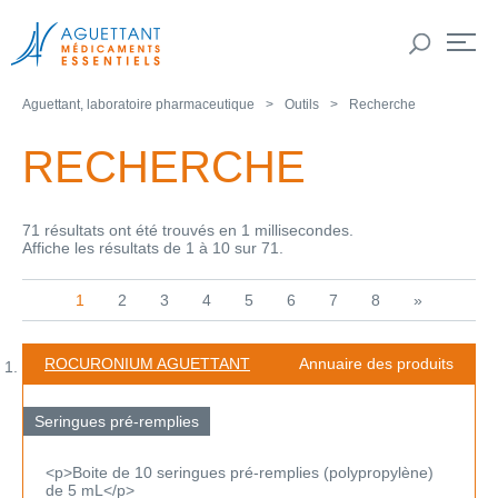
Aguettant, laboratoire pharmaceutique
Outils
Recherche
RECHERCHE
71 résultats ont été trouvés en 1 millisecondes.
Affiche les résultats de 1 à 10 sur 71.
1
2
3
4
5
6
7
8
»
ROCURONIUM AGUETTANT
Annuaire des produits
Seringues pré-remplies
<p>Boite de 10 seringues pré-remplies (polypropylène)
de 5 mL</p>