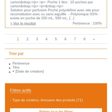
carton&nbsp;</p> <p>- Poche 1 litre : 10 poches par
carton&nbsp;</p> <p>&nbsp;</p>
Solution pour perfusion Poche polyoléfine avec site pour
reconstitution avec ou sans aiguillle - Polyionique G5% :
existe en poche de 250 mL, 500 mL, [...]
> Voir le résultat
Pertinence : 100%
1
2
3
4
5
6
7
8
»
Trier par
Pertinence
Titre
[Date de création]
Filtres actifs
-
Type de contenu: Annuaire des produits
(71)
Retirer tous les filtres