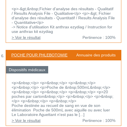
<p>-&gt;&nbsp;Fichier d'analyse des résultats - Qualitatif
/ Results Analysis File - Qualitative</p> <p>-&gt; Fichier
d'analyse des résultats - Quantitatif / Results Analysis File
- Quantitative</p>
-> Notice d'utilisation Kit anthrax ezydiag / Instruction for
use anthrax kit ezydiag
> Voir le résultat
Pertinence : 100%
POCHE POUR PHLEBOTOMIE
Annuaire des produits
Dispositifs médicaux
<p>&nbsp;</p> <p>&nbsp;</p> <p>&nbsp;</p>
<p>&nbsp;</p> <p>Poche de &nbsp;500mL&nbsp;</p>
<p>&nbsp;</p> <p>&nbsp;</p> <p>&nbsp;</p> <p>20
poches par carton&nbsp;</p> <p>&nbsp;</p> <p>&nbsp;
</p> <p>&nbsp;</p> <p>&nbsp;</p>
Poche destinée au recueil de sang en vue de son
élimination Poche de 500mL avec aiguille ou avec luer
Le Laboratoire Aguettant n'est pas le [...]
> Voir le résultat
Pertinence : 100%