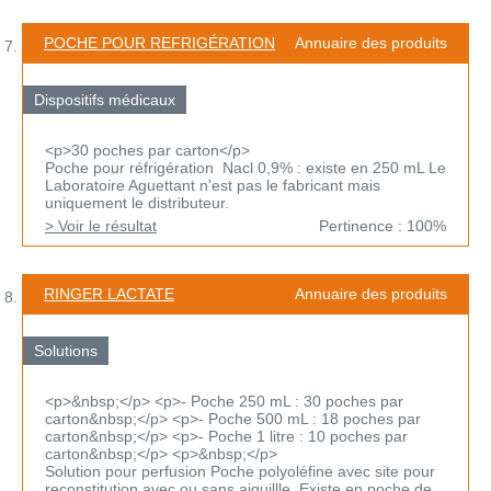
POCHE POUR REFRIGÉRATION
Annuaire des produits
Dispositifs médicaux
<p>30 poches par carton</p>
Poche pour réfrigération Nacl 0,9% : existe en 250 mL Le
Laboratoire Aguettant n'est pas le fabricant mais
uniquement le distributeur.
> Voir le résultat
Pertinence : 100%
RINGER LACTATE
Annuaire des produits
Solutions
<p>&nbsp;</p> <p>- Poche 250 mL : 30 poches par
carton&nbsp;</p> <p>- Poche 500 mL : 18 poches par
carton&nbsp;</p> <p>- Poche 1 litre : 10 poches par
carton&nbsp;</p> <p>&nbsp;</p>
Solution pour perfusion Poche polyoléfine avec site pour
reconstitution avec ou sans aiguillle Existe en poche de