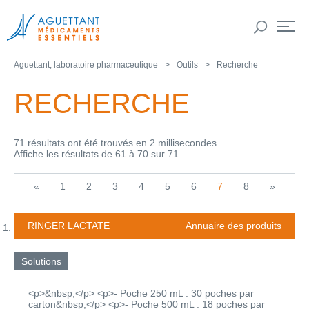
Aguettant, laboratoire pharmaceutique
Outils
Recherche
RECHERCHE
71 résultats ont été trouvés en 2 millisecondes.
Affiche les résultats de 61 à 70 sur 71.
«
1
2
3
4
5
6
7
8
»
RINGER LACTATE
Annuaire des produits
Solutions
<p>&nbsp;</p> <p>- Poche 250 mL : 30 poches par
carton&nbsp;</p> <p>- Poche 500 mL : 18 poches par