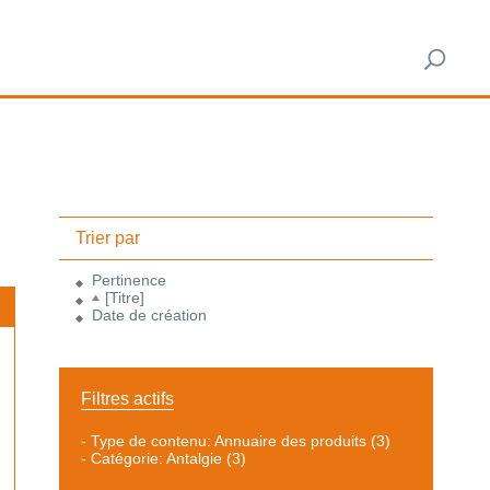
Trier par
Pertinence
[Titre]
Date de création
Filtres actifs
-
Type de contenu: Annuaire des produits
(3)
-
Catégorie: Antalgie
(3)