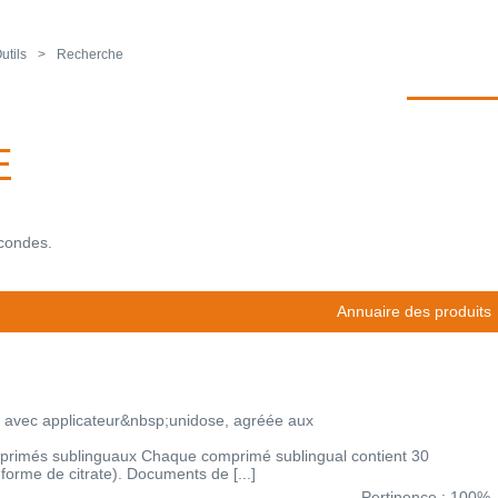
utils
Recherche
E
econdes.
Annuaire des produits
 avec applicateur&nbsp;unidose, agréée aux
més sublinguaux Chaque comprimé sublingual contient 30
orme de citrate). Documents de [...]
Pertinence : 100%