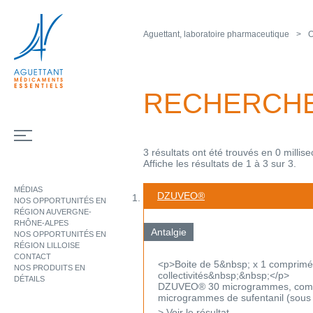
Aguettant, laboratoire pharmaceutique
O
RECHERCH
3 résultats ont été trouvés en 0 millis
Affiche les résultats de 1 à 3 sur 3.
MÉDIAS
DZUVEO®
NOS OPPORTUNITÉS EN
RÉGION AUVERGNE-
RHÔNE-ALPES
Antalgie
NOS OPPORTUNITÉS EN
RÉGION LILLOISE
CONTACT
<p>Boite de 5&nbsp; x 1 comprimé
NOS PRODUITS EN
collectivités&nbsp;&nbsp;</p>
DÉTAILS
DZUVEO® 30 microgrammes, compri
microgrammes de sufentanil (sous f
> Voir le résultat