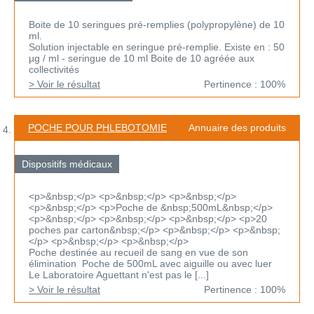
Boite de 10 seringues pré-remplies (polypropylène) de 10
ml.
Solution injectable en seringue pré-remplie. Existe en : 50
µg / ml - seringue de 10 ml Boite de 10 agréée aux
collectivités
> Voir le résultat
Pertinence : 100%
POCHE POUR PHLEBOTOMIE
Annuaire des produits
Dispositifs médicaux
<p>&nbsp;</p> <p>&nbsp;</p> <p>&nbsp;</p>
<p>&nbsp;</p> <p>Poche de &nbsp;500mL&nbsp;</p>
<p>&nbsp;</p> <p>&nbsp;</p> <p>&nbsp;</p> <p>20
poches par carton&nbsp;</p> <p>&nbsp;</p> <p>&nbsp;
</p> <p>&nbsp;</p> <p>&nbsp;</p>
Poche destinée au recueil de sang en vue de son
élimination Poche de 500mL avec aiguille ou avec luer
Le Laboratoire Aguettant n'est pas le [...]
> Voir le résultat
Pertinence : 100%