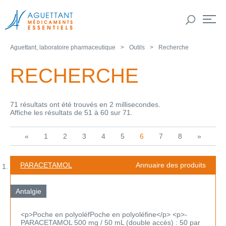
Aguettant, laboratoire pharmaceutique
Outils
Recherche
RECHERCHE
71 résultats ont été trouvés en 2 millisecondes.
Affiche les résultats de 51 à 60 sur 71.
«
1
2
3
4
5
6
7
8
»
PARACETAMOL
Annuaire des produits
Antalgie
<p>Poche en polyoléfPoche en polyoléfine</p> <p>-
PARACETAMOL 500 mg / 50 mL (double accès) : 50 par