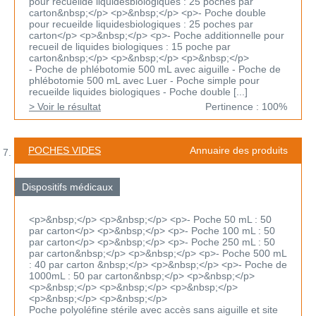
pour recueilde liquidesbiologiques : 25 poches par
carton&nbsp;</p> <p>&nbsp;</p> <p>- Poche double
pour recueilde liquidesbiologiques : 25 poches par
carton</p> <p>&nbsp;</p> <p>- Poche additionnelle pour
recueil de liquides biologiques : 15 poche par
carton&nbsp;</p> <p>&nbsp;</p> <p>&nbsp;</p>
- Poche de phlébotomie 500 mL avec aiguille - Poche de
phlébotomie 500 mL avec Luer - Poche simple pour
recueilde liquides biologiques - Poche double [...]
> Voir le résultat
Pertinence : 100%
POCHES VIDES
Annuaire des produits
Dispositifs médicaux
<p>&nbsp;</p> <p>&nbsp;</p> <p>- Poche 50 mL : 50
par carton</p> <p>&nbsp;</p> <p>- Poche 100 mL : 50
par carton</p> <p>&nbsp;</p> <p>- Poche 250 mL : 50
par carton&nbsp;</p> <p>&nbsp;</p> <p>- Poche 500 mL
: 40 par carton &nbsp;</p> <p>&nbsp;</p> <p>- Poche de
1000mL : 50 par carton&nbsp;</p> <p>&nbsp;</p>
<p>&nbsp;</p> <p>&nbsp;</p> <p>&nbsp;</p>
<p>&nbsp;</p> <p>&nbsp;</p>
Poche polyoléfine stérile avec accès sans aiguille et site