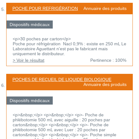
POCHE POUR REFRIGÉRATION
Annuaire des produits
Dispositifs médicaux
<p>30 poches par carton</p>
Poche pour réfrigération Nacl 0,9% : existe en 250 mL Le
Laboratoire Aguettant n'est pas le fabricant mais
uniquement le distributeur.
> Voir le résultat
Pertinence : 100%
POCHES DE RECUEIL DE LIQUIDE BIOLOGIQUE
Annuaire des produits
Dispositifs médicaux
<p>&nbsp;</p> <p>&nbsp;</p> <p>- Poche de
phlébotomie 500 mL avec aiguille : 20 poches par
carton&nbsp;</p> <p>&nbsp;</p> <p>- Poche de
phlébotomie 500 mL avec Luer : 20 poches par
carton&nbsp;</p> <p>&nbsp;</p> <p>- Poche simple