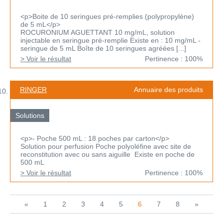
<p>Boite de 10 seringues pré-remplies (polypropylène)
de 5 mL</p>
ROCURONIUM AGUETTANT 10 mg/mL, solution
injectable en seringue pré-remplie Existe en : 10 mg/mL -
seringue de 5 mL Boîte de 10 seringues agréées [...]
> Voir le résultat
Pertinence : 100%
RINGER
Annuaire des produits
Solutions
<p>- Poche 500 mL : 18 poches par carton</p>
Solution pour perfusion Poche polyoléfine avec site de
reconstitution avec ou sans aiguille Existe en poche de
500 mL
> Voir le résultat
Pertinence : 100%
«
1
2
3
4
5
6
7
8
»