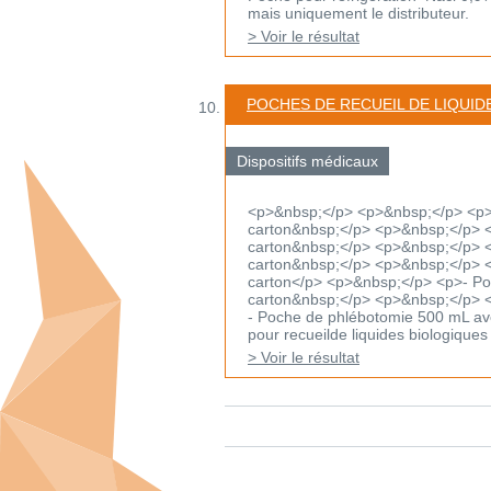
mais uniquement le distributeur.
> Voir le résultat
POCHES DE RECUEIL DE LIQUID
Dispositifs médicaux
<p>&nbsp;</p> <p>&nbsp;</p> <p>-
carton&nbsp;</p> <p>&nbsp;</p> <
carton&nbsp;</p> <p>&nbsp;</p> <p
carton&nbsp;</p> <p>&nbsp;</p> <p
carton</p> <p>&nbsp;</p> <p>- Poch
carton&nbsp;</p> <p>&nbsp;</p> 
- Poche de phlébotomie 500 mL ave
pour recueilde liquides biologiques 
> Voir le résultat