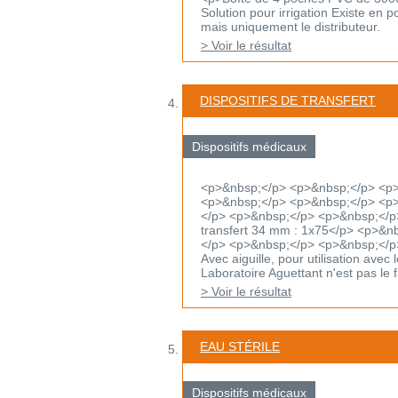
Solution pour irrigation Existe en 
mais uniquement le distributeur.
> Voir le résultat
DISPOSITIFS DE TRANSFERT
Dispositifs médicaux
<p>&nbsp;</p> <p>&nbsp;</p> <p
<p>&nbsp;</p> <p>&nbsp;</p> <p>D
</p> <p>&nbsp;</p> <p>&nbsp;</p
transfert 34 mm : 1x75</p> <p>&
</p> <p>&nbsp;</p> <p>&nbsp;</p
Avec aiguille, pour utilisation ave
Laboratoire Aguettant n'est pas le fa
> Voir le résultat
EAU STÉRILE
Dispositifs médicaux