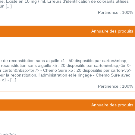
e. Existe en 10 mg / ml. Erreurs d’identification de colorants utilisés
n [...]
Pertinence : 100%
Annuaire des produits
e reconstitution sans aiguille x1 : 50 dispositifs par carton&nbsp;
econstitution sans aiguille x5 : 20 dispositifs par carton&nbsp;<br />
r carton&nbsp;<br /> - Chemo Sure x5 : 20 dispositifis par carton</p>
our la reconstitution, l'administration et le rinçage - Chemo Sure avec
x1 - [...]
Pertinence : 100%
Annuaire des produits
0 ml</p>