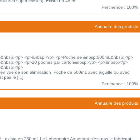
brûlures superficielles). Existe en 45 ml.
Pertinence : 100%
Annuaire des produits
>&nbsp;</p> <p>&nbsp;</p> <p>Poche de &nbsp;500mL&nbsp;</p>
&nbsp;</p> <p>20 poches par carton&nbsp;</p> <p>&nbsp;</p>
>&nbsp;</p>
 en vue de son élimination Poche de 500mL avec aiguille ou avec
 pas le [...]
Pertinence : 100%
Annuaire des produits
 : existe en 250 mL Le Laboratoire Aguettant n'est pas le fabricant