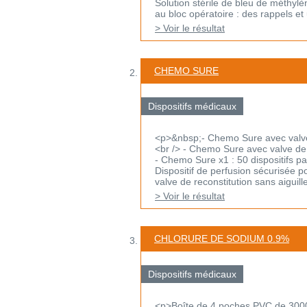
Solution stérile de bleu de méthylèn
au bloc opératoire : des rappels et u
> Voir le résultat
CHEMO SURE
Dispositifs médicaux
<p>&nbsp;- Chemo Sure avec valve d
<br /> - Chemo Sure avec valve de r
- Chemo Sure x1 : 50 dispositifs pa
Dispositif de perfusion sécurisée p
valve de reconstitution sans aiguille 
> Voir le résultat
CHLORURE DE SODIUM 0.9%
Dispositifs médicaux
<p>Boîte de 4 poches PVC de 300