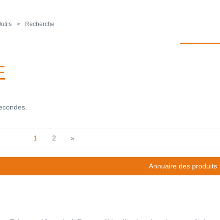
utils
Recherche
E
secondes.
1
2
»
Annuaire des produits