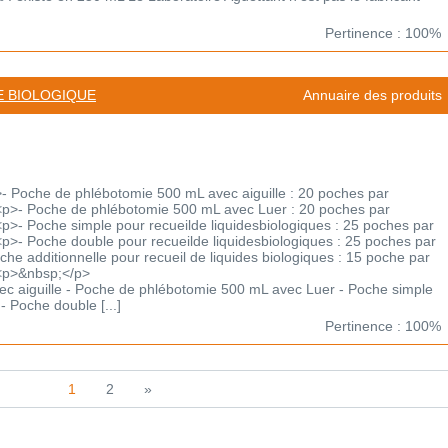
Pertinence : 100%
E BIOLOGIQUE
Annuaire des produits
 Poche de phlébotomie 500 mL avec aiguille : 20 poches par
p>- Poche de phlébotomie 500 mL avec Luer : 20 poches par
>- Poche simple pour recueilde liquidesbiologiques : 25 poches par
>- Poche double pour recueilde liquidesbiologiques : 25 poches par
e additionnelle pour recueil de liquides biologiques : 15 poche par
<p>&nbsp;</p>
c aiguille - Poche de phlébotomie 500 mL avec Luer - Poche simple
- Poche double [...]
Pertinence : 100%
1
2
»