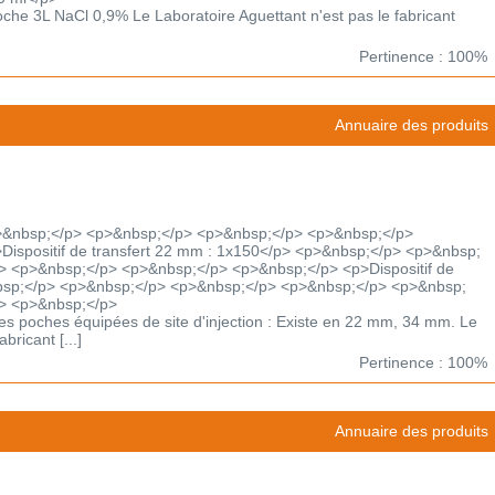
poche 3L NaCl 0,9% Le Laboratoire Aguettant n'est pas le fabricant
Pertinence : 100%
Annuaire des produits
>&nbsp;</p> <p>&nbsp;</p> <p>&nbsp;</p> <p>&nbsp;</p>
ispositif de transfert 22 mm : 1x150</p> <p>&nbsp;</p> <p>&nbsp;
> <p>&nbsp;</p> <p>&nbsp;</p> <p>&nbsp;</p> <p>Dispositif de
nbsp;</p> <p>&nbsp;</p> <p>&nbsp;</p> <p>&nbsp;</p> <p>&nbsp;
> <p>&nbsp;</p>
c les poches équipées de site d'injection : Existe en 22 mm, 34 mm. Le
bricant [...]
Pertinence : 100%
Annuaire des produits