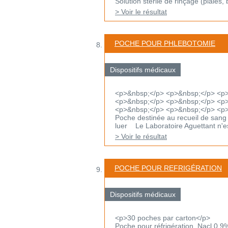
Solution stérile de rinçage (plaies, 
> Voir le résultat
POCHE POUR PHLEBOTOMIE
Dispositifs médicaux
<p>&nbsp;</p> <p>&nbsp;</p> <p
<p>&nbsp;</p> <p>&nbsp;</p> <p>
<p>&nbsp;</p> <p>&nbsp;</p> <p
Poche destinée au recueil de sang
luer Le Laboratoire Aguettant n'est
> Voir le résultat
POCHE POUR REFRIGÉRATION
Dispositifs médicaux
<p>30 poches par carton</p>
Poche pour réfrigération Nacl 0,9%