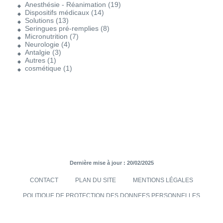
Anesthésie - Réanimation
(19)
Dispositifs médicaux
(14)
Solutions
(13)
Seringues pré-remplies
(8)
Micronutrition
(7)
Neurologie
(4)
Antalgie
(3)
Autres
(1)
cosmétique
(1)
Dernière mise à jour : 20/02/2025
CONTACT
PLAN DU SITE
MENTIONS LÉGALES
POLITIQUE DE PROTECTION DES DONNEES PERSONNELLES
TRANSMISES VIA LE SITE INTERNET
CONDITIONS GÉNÉRALES DE VENTES