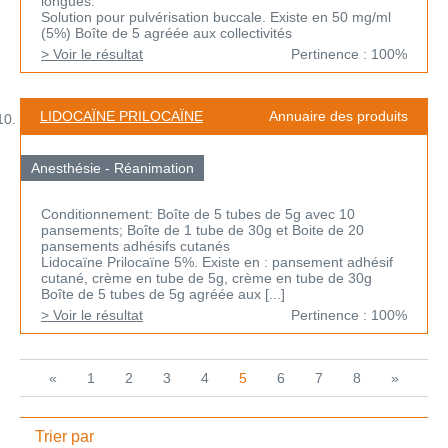
longues.
Solution pour pulvérisation buccale. Existe en 50 mg/ml
(5%) Boîte de 5 agréée aux collectivités
> Voir le résultat
Pertinence : 100%
LIDOCAÏNE PRILOCAÏNE
Annuaire des produits
Anesthésie - Réanimation
Conditionnement: Boîte de 5 tubes de 5g avec 10
pansements; Boîte de 1 tube de 30g et Boite de 20
pansements adhésifs cutanés
Lidocaïne Prilocaïne 5%. Existe en : pansement adhésif
cutané, crème en tube de 5g, crème en tube de 30g
Boîte de 5 tubes de 5g agréée aux [...]
> Voir le résultat
Pertinence : 100%
«
1
2
3
4
5
6
7
8
»
Trier par