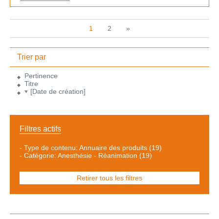
1
2
»
Trier par
Pertinence
Titre
[Date de création]
Filtres actifs
-
Type de contenu: Annuaire des produits
(19)
-
Catégorie: Anesthésie - Réanimation
(19)
Retirer tous les filtres