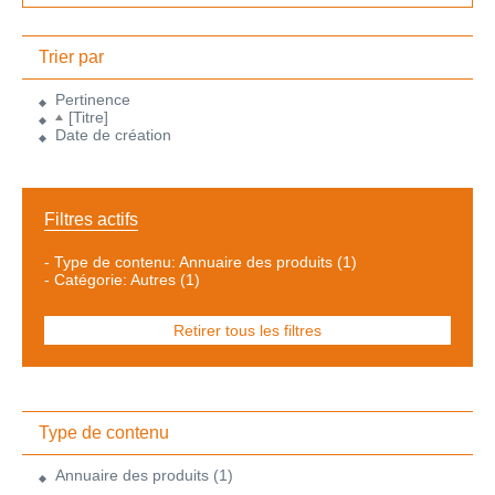
Trier par
Pertinence
[Titre]
Date de création
Filtres actifs
-
Type de contenu: Annuaire des produits
(1)
-
Catégorie: Autres
(1)
Retirer tous les filtres
Type de contenu
Annuaire des produits
(1)