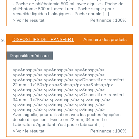
- Poche de phlébotomie 500 mL avec aiguille - Poche de
phlébotomie 500 mL avec Luer - Poche simple pour
recueilde liquides biologiques - Poche double [...]
> Voir le résultat
Pertinence : 100%
DISPOSITIFS DE TRANSFERT
Annuaire des produits
Dispositifs médicaux
<p>&nbsp;</p> <p>&nbsp;</p> <p>&nbsp;</p>
<p>&nbsp;</p> <p>&nbsp;</p> <p>&nbsp;</p>
<p>&nbsp;</p> <p>&nbsp;</p> <p>Dispositif de transfert
22 mm : 1x150</p> <p>&nbsp;</p> <p>&nbsp;</p>
<p>&nbsp;</p> <p>&nbsp;</p> <p>&nbsp;</p>
<p>&nbsp;</p> <p>&nbsp;</p> <p>Dispositif de transfert
34 mm : 1x75</p> <p>&nbsp;</p> <p>&nbsp;</p>
<p>&nbsp;</p> <p>&nbsp;</p> <p>&nbsp;</p>
<p>&nbsp;</p> <p>&nbsp;</p> <p>&nbsp;</p>
Avec aiguille, pour utilisation avec les poches équipées
de site d'injection : Existe en 22 mm, 34 mm. Le
Laboratoire Aguettant n'est pas le fabricant [...]
> Voir le résultat
Pertinence : 100%