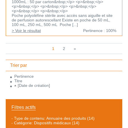
1000mL : 50 par carton&nbsp;</p> <p>&nbsp;</p>
<p>&nbsp;</p> <p>&nbsp;</p> <p>&nbsp;</p>
<p>&nbsp;</p> <p>&nbsp;</p>
Poche polyoléfine stérile avec accès sans aiguille et site
de perfusion autorescellant Existe en poche de 50 mL,
100 mL, 250 mL, 500 mL Poche [...]
> Voir le résultat
Pertinence : 100%
1
2
»
Trier par
Pertinence
Titre
[Date de création]
Filtres actifs
-
Type de contenu: Annuaire des produits
(14)
-
Catégorie: Dispositifs médicaux
(14)