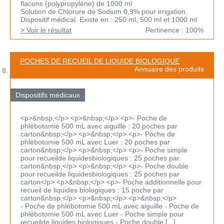
flacons (polypropylène) de 1000 ml
Solution de Chlorure de Sodium 0,9% pour irrigation.
Dispositif médical. Existe en : 250 ml, 500 ml et 1000 ml
> Voir le résultat
Pertinence : 100%
POCHES DE RECUEIL DE LIQUIDE BIOLOGIQUE
Annuaire des produits
Dispositifs médicaux
<p>&nbsp;</p> <p>&nbsp;</p> <p>- Poche de
phlébotomie 500 mL avec aiguille : 20 poches par
carton&nbsp;</p> <p>&nbsp;</p> <p>- Poche de
phlébotomie 500 mL avec Luer : 20 poches par
carton&nbsp;</p> <p>&nbsp;</p> <p>- Poche simple
pour recueilde liquidesbiologiques : 25 poches par
carton&nbsp;</p> <p>&nbsp;</p> <p>- Poche double
pour recueilde liquidesbiologiques : 25 poches par
carton</p> <p>&nbsp;</p> <p>- Poche additionnelle pour
recueil de liquides biologiques : 15 poche par
carton&nbsp;</p> <p>&nbsp;</p> <p>&nbsp;</p>
- Poche de phlébotomie 500 mL avec aiguille - Poche de
phlébotomie 500 mL avec Luer - Poche simple pour
recueilde liquides biologiques - Poche double [...]