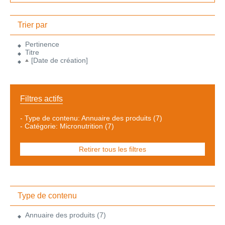
Trier par
Pertinence
Titre
[Date de création]
Filtres actifs
-
Type de contenu: Annuaire des produits
(7)
-
Catégorie: Micronutrition
(7)
Retirer tous les filtres
Type de contenu
Annuaire des produits
(7)