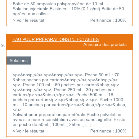
Boîte de 50 ampoules polypropylène de 10 ml
Solution injectable Existe en : 10% (0,1 g/ml) Boîte de 50
agréée aux collect.
> Voir le résultat
Pertinence : 100%
EAU POUR PRÉPARATIONS INJECTABLES
Annuaire des produits
Solutions
<p>&nbsp;</p> <p>&nbsp;</p> <p>- Poche 50 mL : 70
&nbsp;poches par cartons&nbsp;</p> <p>&nbsp;</p>
<p>- Poche 100 mL : 60 poches par carton&nbsp;</p>
<p>&nbsp;</p> <p>- Poche 250 mL : 30 poches par
carton</p> <p>&nbsp;</p> <p>- Poche 500 mL : 18
poches par carton</p> <p>&nbsp;</p> <p>- Poche 1000
mL : 10 poches par carton</p> <p>&nbsp;</p> <p>&nbsp;
</p>
Solvant pour préparation parentérale Poche polyoléfine
avec site pour reconstitution avec ou sans aiguillle Existe
en poche de 50mL, 100mL , 250mL, [...]
> Voir le résultat
Pertinence : 100%