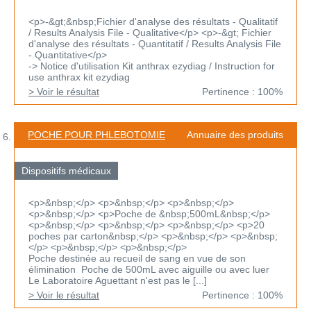
<p>-&gt;&nbsp;Fichier d'analyse des résultats - Qualitatif
/ Results Analysis File - Qualitative</p> <p>-&gt; Fichier
d'analyse des résultats - Quantitatif / Results Analysis File
- Quantitative</p>
-> Notice d'utilisation Kit anthrax ezydiag / Instruction for
use anthrax kit ezydiag
> Voir le résultat
Pertinence : 100%
POCHE POUR PHLEBOTOMIE
Annuaire des produits
Dispositifs médicaux
<p>&nbsp;</p> <p>&nbsp;</p> <p>&nbsp;</p>
<p>&nbsp;</p> <p>Poche de &nbsp;500mL&nbsp;</p>
<p>&nbsp;</p> <p>&nbsp;</p> <p>&nbsp;</p> <p>20
poches par carton&nbsp;</p> <p>&nbsp;</p> <p>&nbsp;
</p> <p>&nbsp;</p> <p>&nbsp;</p>
Poche destinée au recueil de sang en vue de son
élimination Poche de 500mL avec aiguille ou avec luer
Le Laboratoire Aguettant n'est pas le [...]
> Voir le résultat
Pertinence : 100%