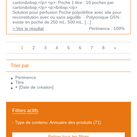
carton&nbsp;</p> <p>- Poche 1 litre : 10 poches par
carton&nbsp;</p> <p>&nbsp;</p>
Solution pour perfusion Poche polyoléfine avec site pour
reconstitution avec ou sans aiguillle - Polyionique G5% :
existe en poche de 250 mL, 500 mL, [...]
> Voir le résultat
Pertinence : 100%
1
2
3
4
5
6
7
8
»
Trier par
Pertinence
Titre
[Date de création]
Filtres actifs
-
Type de contenu: Annuaire des produits
(71)
Retirer tous les filtres