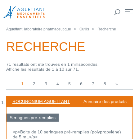
Aguettant, laboratoire pharmaceutique
Outils
Recherche
RECHERCHE
71 résultats ont été trouvés en 1 millisecondes.
Affiche les résultats de 1 à 10 sur 71.
1
2
3
4
5
6
7
8
»
ROCURONIUM AGUETTANT
Annuaire des produits
Seringues pré-remplies
<p>Boite de 10 seringues pré-remplies (polypropylène)
de 5 mL</p>