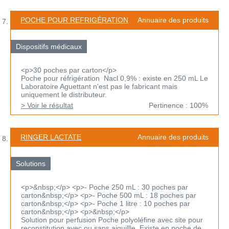
POCHE POUR REFRIGÉRATION
Annuaire des produits
Dispositifs médicaux
<p>30 poches par carton</p>
Poche pour réfrigération Nacl 0,9% : existe en 250 mL Le
Laboratoire Aguettant n'est pas le fabricant mais
uniquement le distributeur.
> Voir le résultat
Pertinence : 100%
RINGER LACTATE
Annuaire des produits
Solutions
<p>&nbsp;</p> <p>- Poche 250 mL : 30 poches par
carton&nbsp;</p> <p>- Poche 500 mL : 18 poches par
carton&nbsp;</p> <p>- Poche 1 litre : 10 poches par
carton&nbsp;</p> <p>&nbsp;</p>
Solution pour perfusion Poche polyoléfine avec site pour
reconstitution avec ou sans aiguillle Existe en poche de