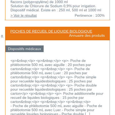
flacons (polypropylène) de 1000 ml
Solution de Chlorure de Sodium 0,9% pour irrigation.
Dispositif médical. Existe en : 250 ml, 500 ml et 1000 ml
> Voir le résultat
Pertinence : 100%
POCHES DE RECUEIL DE LIQUIDE BIOLOGIQUE
Annuaire des produits
Dispositifs médicaux
<p>&nbsp;</p> <p>&nbsp;</p> <p>- Poche de
phlébotomie 500 mL avec aiguille : 20 poches par
carton&nbsp;</p> <p>&nbsp;</p> <p>- Poche de
phlébotomie 500 mL avec Luer : 20 poches par
carton&nbsp;</p> <p>&nbsp;</p> <p>- Poche simple
pour recueilde liquidesbiologiques : 25 poches par
carton&nbsp;</p> <p>&nbsp;</p> <p>- Poche double
pour recueilde liquidesbiologiques : 25 poches par
carton</p> <p>&nbsp;</p> <p>- Poche additionnelle pour
recueil de liquides biologiques : 15 poche par
carton&nbsp;</p> <p>&nbsp;</p> <p>&nbsp;</p>
- Poche de phlébotomie 500 mL avec aiguille - Poche de
phlébotomie 500 mL avec Luer - Poche simple pour
recueilde liquides biologiques - Poche double [...]