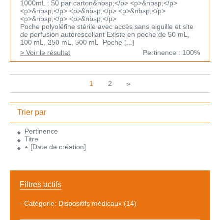
1000mL : 50 par carton&nbsp;</p> <p>&nbsp;</p>
<p>&nbsp;</p> <p>&nbsp;</p> <p>&nbsp;</p>
<p>&nbsp;</p> <p>&nbsp;</p>
Poche polyoléfine stérile avec accès sans aiguille et site
de perfusion autorescellant Existe en poche de 50 mL,
100 mL, 250 mL, 500 mL Poche [...]
> Voir le résultat
Pertinence : 100%
1
2
»
Trier par
Pertinence
Titre
[Date de création]
Filtres actifs
-
Catégorie: Dispositifs médicaux
(14)