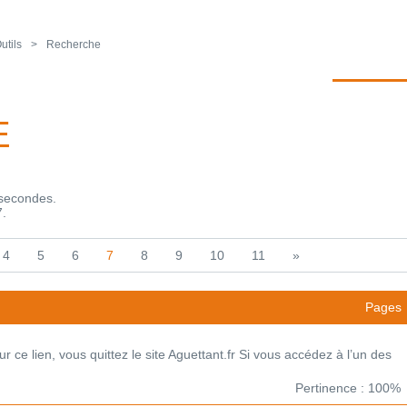
utils
Recherche
E
isecondes.
7.
4
5
6
7
8
9
10
11
»
Pages
 ce lien, vous quittez le site Aguettant.fr Si vous accédez à l’un des
Pertinence : 100%