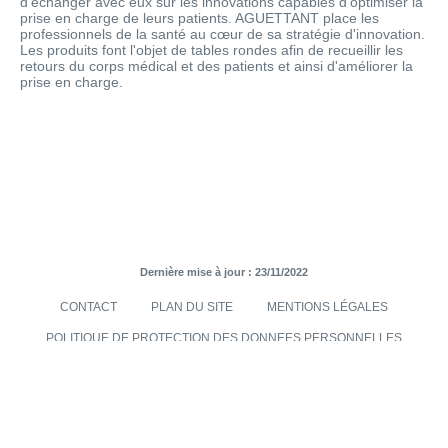
d'échanger avec eux sur les innovations capables d'optimiser la
prise en charge de leurs patients. AGUETTANT place les
professionnels de la santé au cœur de sa stratégie d'innovation.
Les produits font l'objet de tables rondes afin de recueillir les
retours du corps médical et des patients et ainsi d'améliorer la
prise en charge.
Dernière mise à jour : 23/11/2022
CONTACT
PLAN DU SITE
MENTIONS LÉGALES
POLITIQUE DE PROTECTION DES DONNEES PERSONNELLES
TRANSMISES VIA LE SITE INTERNET
CONDITIONS GÉNÉRALES DE VENTES